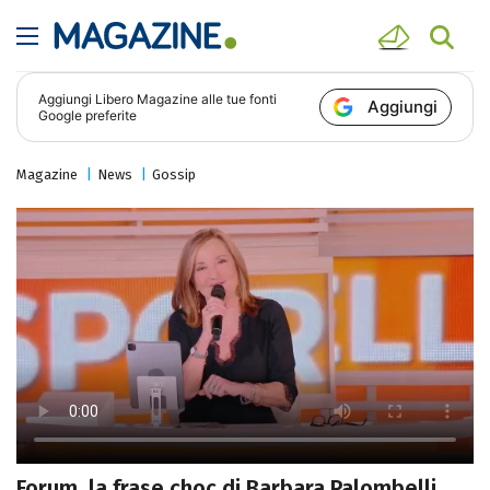
Aggiungi
Libero Magazine
alle tue fonti
Aggiungi
Google preferite
Magazine
News
Gossip
Forum, la frase choc di Barbara Palombelli