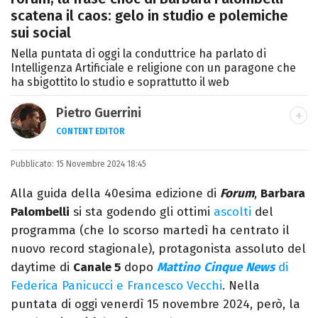
scatena il caos: gelo in studio e polemiche
sui social
Nella puntata di oggi la conduttrice ha parlato di
Intelligenza Artificiale e religione con un paragone che
ha sbigottito lo studio e soprattutto il web
Pietro Guerrini
CONTENT EDITOR
Laurea in Lettere, smania di viaggi e
Pubblicato:
15 Novembre 2024 18:45
passione per i cartoni (della pizza e della
Pixar).
Alla guida della 40esima edizione di
Forum
,
Barbara
Palombelli
si sta godendo gli ottimi
ascolti
del
programma (che lo scorso martedì ha centrato il
nuovo record stagionale), protagonista assoluto del
daytime di
Canale 5
dopo
Mattino
Cinque
News
di
Federica Panicucci e Francesco Vecchi
. Nella
puntata di oggi venerdì 15 novembre 2024, però, la