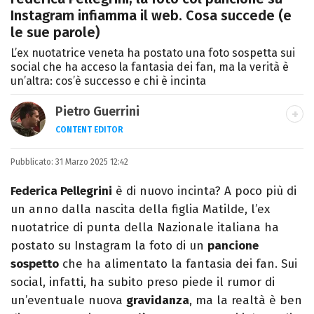
Instagram infiamma il web. Cosa succede (e
le sue parole)
L’ex nuotatrice veneta ha postato una foto sospetta sui
social che ha acceso la fantasia dei fan, ma la verità è
un’altra: cos’è successo e chi è incinta
Pietro Guerrini
CONTENT EDITOR
Laurea in Lettere, smania di viaggi e
Pubblicato:
31 Marzo 2025 12:42
passione per i cartoni (della pizza e della
Pixar).
Federica Pellegrini
è di nuovo incinta? A poco più di
un anno dalla nascita della figlia Matilde, l’ex
nuotatrice di punta della Nazionale italiana ha
postato su Instagram la foto di un
pancione
sospetto
che ha alimentato la fantasia dei fan. Sui
social, infatti, ha subito preso piede il rumor di
un’eventuale nuova
gravidanza
, ma la realtà è ben