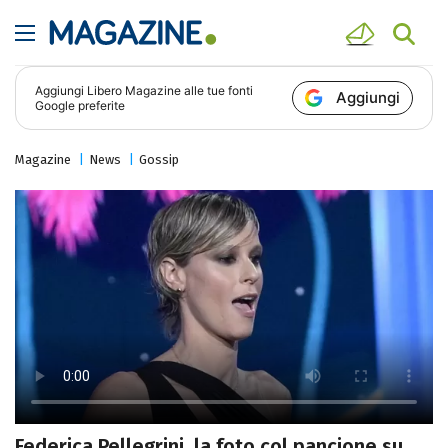
Aggiungi
Libero Magazine
alle tue fonti
Aggiungi
Google preferite
Magazine
News
Gossip
Federica Pellegrini, la foto col pancione su