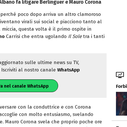
 Albano fa litigare Berlinguer e Mauro Corona
 perché poco dopo arriva un altro clamoroso
iventano virali sui social e piacciono tanto al
miccia, questa volta è il primo ospite in
no
Carrisi che entra ugolando
Il Sole
tra i tanti
ggiornato sulle ultime news su TV,
Iscriviti al nostro canale
WhatsApp
Forb
ra nel canale WhatsApp
versare con la conduttrice e con Corona
 accoglie con molto entusiasmo, svelando
due. Mauro Corona svela che proprio poche ore