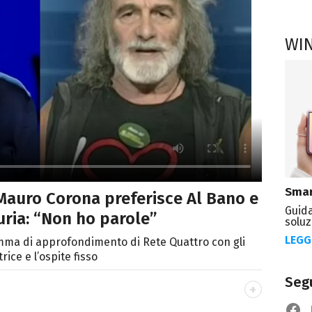
WI
Smar
Mauro Corona preferisce Al Bano e
Guida
uria: “Non ho parole”
soluz
LEGG
amma di approfondimento di Rete Quattro con gli
rice e l’ospite fisso
Segu