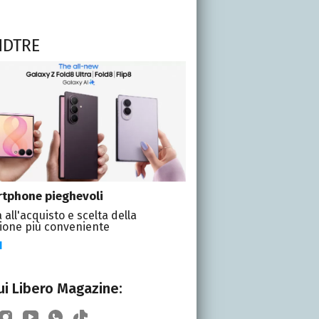
NDTRE
tphone pieghevoli
 all'acquisto e scelta della
ione più conveniente
I
i Libero Magazine: