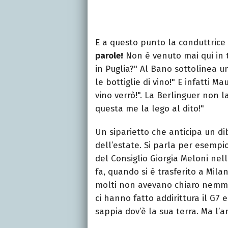
E a questo punto la conduttric
parole!
Non è venuto mai qui in ta
in Puglia?" Al Bano sottolinea u
le bottiglie di vino!" E infatti
vino verrò!". La Berlinguer non l
questa me la lego al dito!"
Un siparietto che anticipa un dib
dell’estate. Si parla per esemp
del Consiglio Giorgia Meloni nell
fa, quando si è trasferito a Mila
molti non avevano chiaro nemme
ci hanno fatto addirittura il G7 
sappia dov’è la sua terra. Ma l’