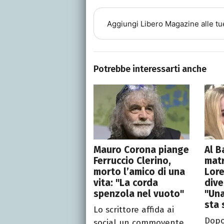
Aggiungi
Libero Magazine
alle tu
Potrebbe interessarti anche
Mauro Corona piange
Al B
Ferruccio Clerino,
mat
morto l’amico di una
Lor
vita: "La corda
dive
spenzola nel vuoto"
"Una
sta
Lo scrittore affida ai
Dopo
social un commovente