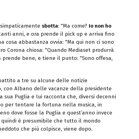
e simpaticamente
sbotta
: "Ma come?
Io non ho
nti anni, e ora prende il pick up e arriva fino
na cosa abbastanza ovvia: "Ma qui non ci sono
 Mauro Corona chiosa: "Quando Mediaset produrrà
a prende bene, e tiene il punto: "Sono offesa,
attito a tre su alcune delle notizie
io, con Albano delle vacanze della presidente
a sua Puglia e lui racconta che, diversi decenni
no per tentare la fortuna nella musica, in
no dove fosse la Puglia e quest’anno invece
e quindi è presumibile che tutto il mondo
aneddoto che più colpisce, viene dopo.