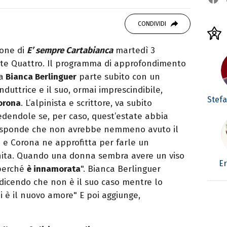
OOK
SITO
 Politiche, giornalista per caso. Ho scritto
CONDIVIDI
ali, siti e agenzie, prevalentemente di cronaca
ione di
E’ sempre Cartabianca
martedì 3
ete Quattro. Il programma di approfondimento
a
Bianca Berlinguer
parte subito con un
duttrice e il suo, ormai imprescindibile,
Stefa
orona
. L’alpinista e scrittore, va subito
iedendole se, per caso, quest’estate abbia
e risponde che non avrebbe nemmeno avuto il
 e Corona ne approfitta per farle un
nita. Quando una donna sembra avere un viso
Er
 perché
è innamorata
". Bianca Berlinguer
dicendo che non è il suo caso mentre lo
hi è il nuovo amore" E poi aggiunge,