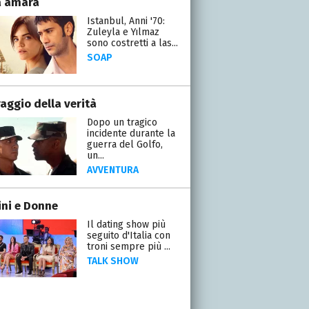
a amara
Istanbul, Anni '70:
Zuleyla e Yılmaz
sono costretti a las...
SOAP
raggio della verità
Dopo un tragico
incidente durante la
guerra del Golfo,
un...
AVVENTURA
ni e Donne
Il dating show più
seguito d'Italia con
troni sempre più ...
TALK SHOW