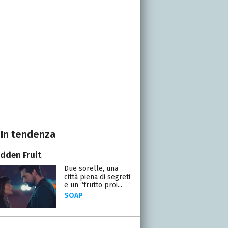
In tendenza
idden Fruit
Due sorelle, una
città piena di segreti
e un “frutto proi...
SOAP