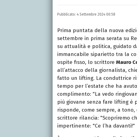
LINKEDIN
INSTAGRAM
FACEB
Romana, laurea in Scienze
Pubblicato:
4 Settembre 2024 00:58
per quotidiani, settiman
e spettacoli.
Prima puntata della nuova ediz
settembre in prima serata su R
su attualità e politica, guidato d
immancabile siparietto tra la con
ospite fisso, lo scrittore
Mauro C
all’attacco della giornalista, ch
fatto un lifting. La conduttric
tempo per l’estate che ha avuto
complimento: "La vedo ringiova
più giovane senza fare lifting è
risponde, come sempre, a tono, 
scrittore rilancia: "Scopriremo c
impertinente: "Ce l’ha davanti!"