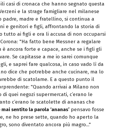
bili casi di cronaca che hanno segnato questa
 Verzeni e la strage famigliare nel milanese
 padre, madre e fratellino, si continua a
i e genitori e figli, affrontando la storia di
tutto ai figli e ora li accusa di non occuparsi
o Corona: "Ha fatto bene Messner a regalare
 è ancora forte e capace, anche se i figli gli
avare. Se capitasse a me io sarei comunque
igli, e saprei fare qualcosa, in caso vado lì da
bano dice che potrebbe anche cucinare, ma lo
vivrebbe di scatolame. E a questo punto il
rprendente: "Quando arrivai a Milano non
 di quei negozi supermercati, c’erano le
anto c’erano le scatolette di ananas che
mai sentito la parola ‘ananas’
pensavo fosse
le, ne ho prese sette, quando ho aperto la
agro, sono diventato ancora più magro…"