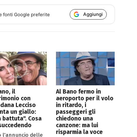
Aggiungi
e fonti Google preferite
ano, il
Al Bano fermo in
rimonio con
aeroporto per il volo
edana Lecciso
in ritardo, i
nta un giallo:
passeggeri gli
 battuta". Cosa
chiedono una
 succedendo
canzone: ma lui
risparmia la voce
 l'annuncio delle