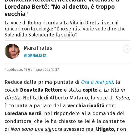
Loredana Bertè: "No al duetto, è troppo
vecchia"
La voce di Kobra ricorda a La Vita in Diretta i vecchi
rancori con la collega: "L’ho sentita varie volte dire che
Splendido Splendente fa schifo".
Mara Fratus
GIORNALISTA
Nella mia vita non possono mancare, il
Pubblicato:
14 Gennaio 2025 12:37
silenzio, il mare e Il Libro dell'inquietudine
sul comodino, insieme a un romanzo di
Reduce dalla prima puntata di
Ora o mai più
, la
Zafon.
coach
Donatella
Rettore
è stata
ospite
a
La Vita in
Diretta
. Nel talk di Alberto Matano, la voce di
Kobra
,
è tornata a parlare della
vecchia rivalità
con
Loredana
Bertè
: nel rispondere alla domanda del
conduttore, che le ha chiesto se lei è la cantante
di
Non sono una signora
avessero mai
litigato
, non