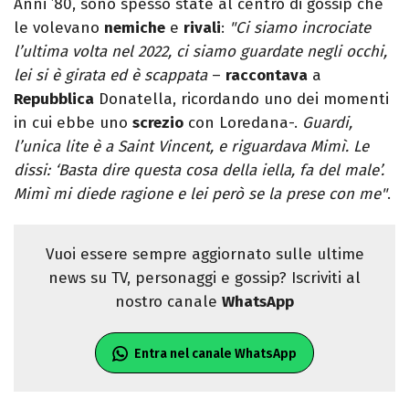
Anni ’80, sono spesso state al centro di gossip che
le volevano
nemiche
e
rivali
:
"Ci siamo incrociate
l’ultima volta nel 2022, ci siamo guardate negli occhi,
lei si è girata ed è scappata
–
raccontava
a
Repubblica
Donatella, ricordando uno dei momenti
in cui ebbe uno
screzio
con Loredana-.
Guardi,
l’unica lite è a Saint Vincent, e riguardava Mimì. Le
dissi: ‘Basta dire questa cosa della iella, fa del male’.
Mimì mi diede ragione e lei però se la prese con me"
.
Vuoi essere sempre aggiornato sulle ultime
news su TV, personaggi e gossip? Iscriviti al
nostro canale
WhatsApp
Entra nel canale WhatsApp