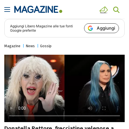
Aggiungi
Libero Magazine
alle tue fonti
Aggiungi
Google preferite
Magazine
News
Gossip
Donatella Rettore, frecciatine velenose a