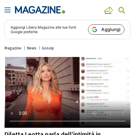
Aggiungi
Libero Magazine
alle tue fonti
Aggiungi
Google preferite
Magazine
News
Gossip
Diletta Leotta parla dell’intimità in