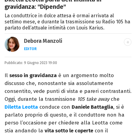
gravidanza: "Dipende"
La conduttrice in dolce attesa è ormai arrivata al
settimo mese, e durante la trasmissione su Radio 105 ha
parlato dell’attuale intimità con Louis Karius.
Debora Manzoli
EDITOR
LINKEDIN
INSTAGRAM
FACEBOOK
SITO
Pubblicato:
Scrittrice, copywriter, editor e pubblicista
9 Giugno 2023 19:00
mantovana, laureata in Lettere, Cinema e
Il
sesso in gravidanza
è un argomento molto
Tv. Ha due libri all’attivo e ama la scrittura
discusso che, nonostante sia assolutamente
alla follia.
consentito, vede punti di vista e pareri contrastanti.
Oggi, durante la trasmissione
105 take away
che
Diletta Leotta
conduce con
Daniele Battaglia
, si è
parlato proprio di questo, e il conduttore non ha
perso l’occasione per chiedere alla Leotta come
stia andando la
vita sotto le coperte
con il