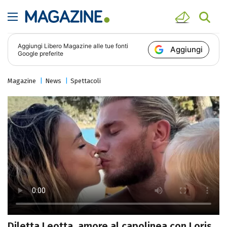
Aggiungi
Libero Magazine
alle tue fonti
Aggiungi
Google preferite
Magazine
News
Spettacoli
Diletta Leotta, amore al capolinea con Loris