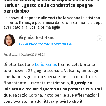
Karius? Il gesto della conduttrice spegne
ogni dubbio
La showgirl risponde alle voci che la vedono in crisi con
il marito Karius, a pochi mesi dal loro matrimonio e dopo
aver dato alla luce la prima figlia
Virginia Destefano
SOCIAL MEDIA MANAGER & COPYWRITER
Una passione smisurata per le serie TV.
Pubblicato:
4 Ottobre 2024 08:23
Laurea in Cinema, Televisione e New Media,
videomaking e scrittura sono il mio
Diletta Leotta e
Loris Karius
hanno celebrato le
passatempo preferito.
loro nozze il 22 giugno scorso a Vulcano, un luogo
che ha un significato speciale per la conduttrice.
Nonostante il recente matrimonio,
il gossip ha
iniziato a circolare riguardo a una presunta crisi tra i
due.
Fabrizio Corona, noto per le sue affermazioni
controverse, ha addirittura previsto che il