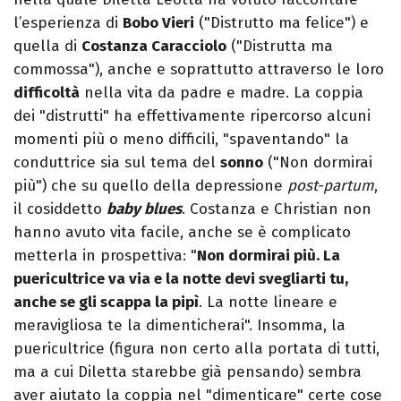
l’esperienza di
Bobo Vieri
("Distrutto ma felice") e
quella di
Costanza Caracciolo
("Distrutta ma
commossa"), anche e soprattutto attraverso le loro
difficoltà
nella vita da padre e madre. La coppia
dei "distrutti" ha effettivamente ripercorso alcuni
momenti più o meno difficili, "spaventando" la
conduttrice sia sul tema del
sonno
("Non dormirai
più") che su quello della depressione
post-partum
,
il cosiddetto
baby blues
. Costanza e Christian non
hanno avuto vita facile, anche se è complicato
metterla in prospettiva: "
Non dormirai più. La
puericultrice va via e la notte devi svegliarti tu,
anche se gli scappa la pipì
. La notte lineare e
meravigliosa te la dimenticherai". Insomma, la
puericultrice (figura non certo alla portata di tutti,
ma a cui Diletta starebbe già pensando) sembra
aver aiutato la coppia nel "dimenticare" certe cose