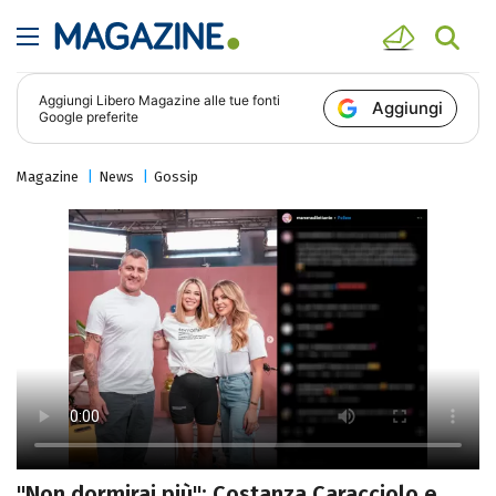
Aggiungi
Libero Magazine
alle tue fonti
Aggiungi
Google preferite
Magazine
News
Gossip
"Non dormirai più": Costanza Caracciolo e