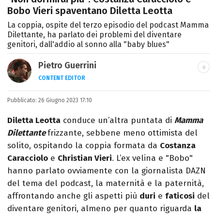
Bobo Vieri spaventano Diletta Leotta
La coppia, ospite del terzo episodio del podcast Mamma
Dilettante, ha parlato dei problemi del diventare
genitori, dall'addio al sonno alla "baby blues"
Pietro Guerrini
CONTENT EDITOR
Laurea in Lettere, smania di viaggi e
Pubblicato:
26 Giugno 2023 17:10
passione per i cartoni (della pizza e della
Pixar).
Diletta Leotta
conduce un’altra puntata di
Mamma
Dilettante
frizzante, sebbene meno ottimista del
solito, ospitando la coppia formata da
Costanza
Caracciolo
e
Christian Vieri
. L’ex velina e "Bobo"
hanno parlato ovviamente con la giornalista DAZN
del tema del podcast, la maternità e la paternità,
affrontando anche gli aspetti più
duri
e
faticosi
del
diventare genitori, almeno per quanto riguarda
la