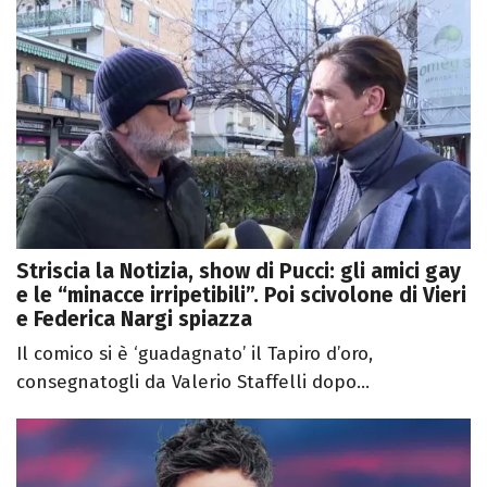
Striscia la Notizia, show di Pucci: gli amici gay
e le “minacce irripetibili”. Poi scivolone di Vieri
e Federica Nargi spiazza
Il comico si è ‘guadagnato’ il Tapiro d’oro,
consegnatogli da Valerio Staffelli dopo...