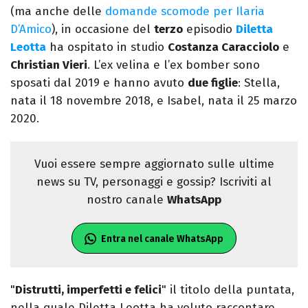
(ma anche delle
domande scomode per Ilaria
D’Amico
), in occasione del
terzo
episodio
Diletta
Leotta
ha ospitato in studio
Costanza Caracciolo
e
Christian Vieri
. L’ex velina e l’ex bomber sono
sposati dal 2019 e hanno avuto
due figlie
: Stella,
nata il 18 novembre 2018, e Isabel, nata il 25 marzo
2020.
Vuoi essere sempre aggiornato sulle ultime
news su TV, personaggi e gossip? Iscriviti al
nostro canale
WhatsApp
Entra nel canale WhatsApp
"
Distrutti, imperfetti e felici
" il titolo della puntata,
nella quale Diletta Leotta ha voluto raccontare