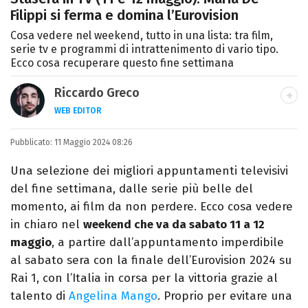
Filippi si ferma e domina l’Eurovision
Cosa vedere nel weekend, tutto in una lista: tra film,
serie tv e programmi di intrattenimento di vario tipo.
Ecco cosa recuperare questo fine settimana
Riccardo Greco
WEB EDITOR
LINKEDIN
Pubblicato:
Si avvicina all'editoria studiando all'IED
11 Maggio 2024 08:26
come Fashion Editor. Si specializza poi in
Una selezione dei migliori appuntamenti televisivi
Comunicazione digitale, Giornalismo e
del fine settimana, dalle serie più belle del
Nuovi media presso La Sapienza,
momento, ai film da non perdere. Ecco cosa vedere
collaborando con alcune testate ed uffici
in chiaro nel
weekend che va da sabato 11 a 12
stampa.
maggio
, a partire dall’appuntamento imperdibile
al sabato sera con la finale dell’Eurovision 2024 su
Rai 1, con l’Italia in corsa per la vittoria grazie al
talento di
Angelina Mango
. Proprio per evitare una