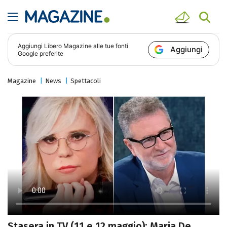
Aggiungi
Libero Magazine
alle tue fonti
Aggiungi
Google preferite
Magazine
News
Spettacoli
Stasera in TV (11 e 12 maggio): Maria De