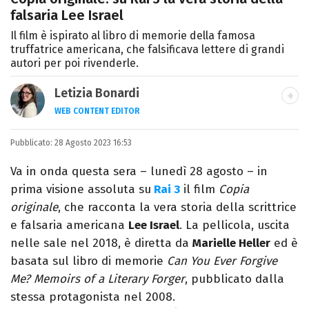
falsaria Lee Israel
Il film è ispirato al libro di memorie della famosa
truffatrice americana, che falsificava lettere di grandi
autori per poi rivenderle.
Letizia Bonardi
WEB CONTENT EDITOR
Content Editor e aspirante giornalista,
Pubblicato:
28 Agosto 2023 16:53
appassionata di arte e libri con un amore
per la scrittura scoperto quasi per caso.
Va in onda questa sera – lunedì 28 agosto – in
prima visione assoluta su
Rai 3
il film
Copia
originale
, che racconta la vera storia della scrittrice
e falsaria americana
Lee Israel
. La pellicola, uscita
nelle sale nel 2018, è diretta da
Marielle Heller
ed è
basata sul libro di memorie
Can You Ever Forgive
Me? Memoirs of a Literary Forger
, pubblicato dalla
stessa protagonista nel 2008.