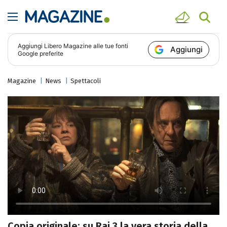
Aggiungi
Libero Magazine
alle tue fonti
Aggiungi
Google preferite
Magazine
News
Spettacoli
Copia originale: su Rai 3 la vera storia della