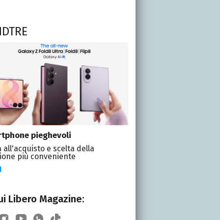
NDTRE
tphone pieghevoli
 all'acquisto e scelta della
ione più conveniente
I
i Libero Magazine: