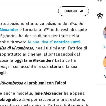
 di viaggi e passione per i cartoni (della pizza
CONDIVIDI
artecipazione alla terza edizione del
Grande
 Alexander
è tornata al
GF
nelle vesti di ospite
 Signorini, ha deciso di non rientrare nella
rebbe ritrovato
la sua ‘rivale’
Beatrice Luzzi
.
B
lisa di Rivombrosa
, negli ultimi anni l’attrice di
a soprattutto al cinema, allontanandosi dal
 cosa fa
oggi Jane Alexander
? L’attrice ha
Jane
, in cui racconta la sua
storia
e la sua
agli
.
A
i Rivombrosa
ai problemi con l’alcol
e e anche modella,
Jane Alexander
ha appena
tobiografico
Jane
per raccontare la sua storia,
na
della sua vita privata. L’attrice britannica di