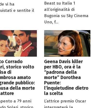
Beast su Italia 1
de vi ha
all’originalità di
istati e sentite il
Bugonia su Sky Cinema
Uno, f...
to Corrado
Geena Davis killer
ri, storico volto
per HBO, ora è la
lisa di
“padrona della
ombrosa amato
morte” Dorothea
grande pubblico:
Puente:
ausa della morte
l’inquietudine dietro
'attore
la scelta
 spento a 79 anni
L’attrice premio Oscar
do Solari, storico
interpreterà la