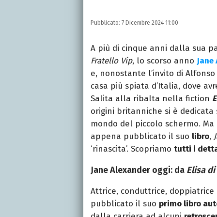
Laurea in Lettere, smania
e della Pixar).
Pubblicato:
7 Dicembre 2024 11:00
A più di cinque anni dalla sua p
Fratello Vip
, lo scorso anno
Jane
e, nonostante l’invito di Alfonso
casa più spiata d’Italia, dove av
Salita alla ribalta nella fiction
E
origini britanniche si è dedicat
mondo del piccolo schermo. Ma
appena pubblicato il suo
libro
,
‘rinascita’. Scopriamo
tutti i dett
Jane Alexander oggi: da
Elisa d
Attrice, conduttrice, doppiatric
pubblicato il suo
primo libro au
dalla carriera ad alcuni
retrosce