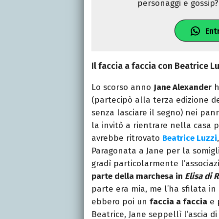
personaggi e gossip? 
Ent
Il faccia a faccia con Beatrice Lu
Lo scorso anno
Jane Alexander
h
(partecipò alla terza edizione d
senza lasciare il segno) nei pann
la invitò a rientrare nella casa p
avrebbe ritrovato
Beatrice Luzzi
Paragonata a Jane per la somiglia
gradì particolarmente l’associaz
parte della marchesa in
Elisa di
parte era mia, me l’ha sfilata i
ebbero poi un
faccia a faccia
e 
Beatrice, Jane seppellì l’ascia d