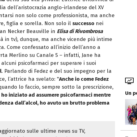
glia dell’aristocrazia anglo-irlandese del XV
contarsi non solo come professionista, ma anche
 figlia e sorella. Non solo il
successo
nei
Van Necker Beauville in
Elisa di Rivombrosa
tà in tv), dunque, ma anche vicende più intime
a. Come confessato all’inizio dell’anno a
rta Merlino su Canale 5 – infatti, Jane ha
d alcuni psicofarmaci per superare i suoi
l
. Parlando di Fedez e del suo impegno per la
, l’attrice ha svelato: "
Anche io come Fedez
uando lo faccio, sempre sotto la prescrizione,
Un p
o ho iniziato ad assumere psicofarmaci mentre
denza dall’alcol, ho avuto un brutto problema
ggiornato sulle ultime news su TV,