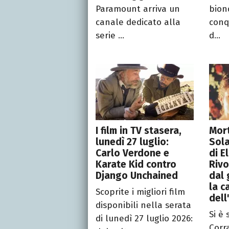
Paramount arriva un
bion
canale dedicato alla
conqu
serie ...
d...
I film in TV stasera,
Mor
lunedì 27 luglio:
Sola
Carlo Verdone e
di E
Karate Kid contro
Riv
Django Unchained
dal 
la c
Scoprite i migliori film
dell
disponibili nella serata
Si è
di lunedì 27 luglio 2026:
Corra