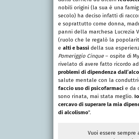
nobili origini (la sua è una fami
secolo) ha deciso infatti di rac
e soprattutto come donna, madre,
panni della marchesa Lucrezia 
(ruolo che le regalò la popolari
e
alti e bassi
della sua esperienz
Pomeriggio Cinque
– ospite di My
rivelato di avere fatto ricordo a
problemi di dipendenza dall’alco
salute mentale con la conduttrice
faccio uso di psicofarmaci
e da q
sono rinata, mai stata meglio.
I
cercavo di superare la mia dipen
di alcolismo
".
Vuoi essere sempre a