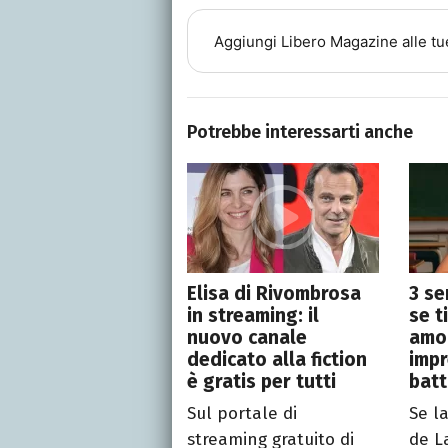
Aggiungi
Libero Magazine
alle tu
Potrebbe interessarti anche
Elisa di Rivombrosa
3 se
in streaming: il
se t
nuovo canale
amor
dedicato alla fiction
impr
è gratis per tutti
batt
Sul portale di
Se l
streaming gratuito di
de L