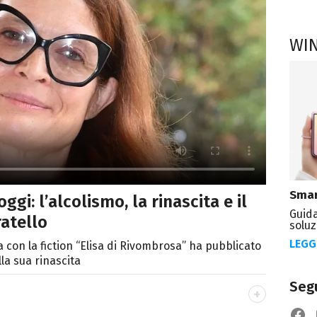
WI
Smar
ggi: l’alcolismo, la rinascita e il
Guida
ratello
soluz
LEGG
lta con la fiction “Elisa di Rivombrosa” ha pubblicato
lla sua rinascita
Segu