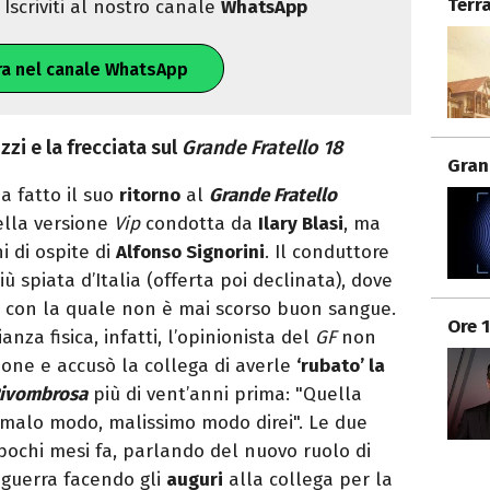
Terr
Iscriviti al nostro canale
WhatsApp
ra nel canale WhatsApp
zzi e la frecciata sul
Grande Fratello 18
Gran
a fatto il suo
ritorno
al
Grande Fratello
ella versione
Vip
condotta da
Ilary Blasi
, ma
i di ospite di
Alfonso Signorini
. Il conduttore
iù spiata d’Italia (offerta poi declinata), dove
, con la quale non è mai scorso buon sangue.
Ore 
nza fisica, infatti, l’opinionista del
GF
non
ione e accusò la collega di averle
‘rubato’ la
 Rivombrosa
più di vent’anni prima: "Quella
n malo modo, malissimo modo direi". Le due
pochi mesi fa, parlando del nuovo ruolo di
i guerra facendo gli
auguri
alla collega per la