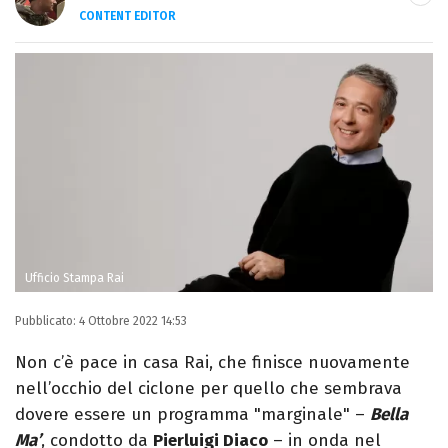
CONTENT EDITOR
Laurea in Lettere, smania di viaggi e
passione per i cartoni (della pizza e della
Pixar).
Ufficio Stampa Rai
Pubblicato:
4 Ottobre 2022 14:53
Non c’è pace in casa Rai, che finisce nuovamente
nell’occhio del ciclone per quello che sembrava
dovere essere un programma "marginale" –
Bella
Ma’
, condotto da
Pierluigi Diaco
– in onda nel