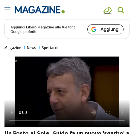
Aggiungi
Libero Magazine
alle tue fonti
Aggiungi
Google preferite
Magazine
News
Spettacoli
Un Posto al Sole, Guido fa un nuovo 'sgarbo' a