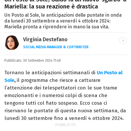
Mariella: la sua reazione è drastica
Un Posto al Sole, le anticipazioni delle puntate in onda
da lunedì 30 settembre a venerdì 4 ottobre 2024:
Mariella pronta a riprendere in mano la sua vita.
Virginia Destefano
SOCIAL MEDIA MANAGER & COPYWRITER
Una passione smisurata per le serie TV.
Pubblicato:
30 Settembre 2024 11:40
Laurea in Cinema, Televisione e New Media,
videomaking e scrittura sono il mio
Tornano le anticipazioni settimanali di
Un Posto al
passatempo preferito.
Sole
,
il programma che riesce a catturare
l’attenzione dei telespettatori con le sue trame
emozionanti e i numerosi colpi di scena che
tengono tutti col fiato sospeso. Ecco cosa ci
riservano le puntate di questa nuova settimana, da
lunedì 30 settembre fino a venerdì 4 ottobre 2024.