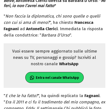
Belve
, Antonella Clerici diretta su Barbara D’Urso: "
Mi
ferì, io non l’avrei mai fatto
"
"
Non faccia la diplomatica, chi sono quelle o quelli
con cui si ama di meno?
", ha chiesto
Francesca
Fagnani
ad
Antonella Clerici
. Immediata la risposta
della conduttrice: "
Barbara D’Urso
".
Vuoi essere sempre aggiornato sulle ultime
news su TV, personaggi e gossip? Iscriviti al
nostro canale
WhatsApp
Entra nel canale WhatsApp
"
E che le ha fatto?
", ha quindi replicato la
Fagnani
.
"
Era il 2011 e ci fu il tradimento del mio compagno, ex
compagno, Eddy. Il settimanale Chi pubblicò le foto