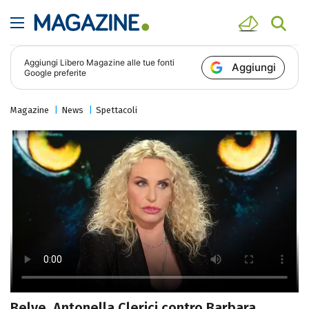
Aggiungi
Libero Magazine
alle tue fonti
Aggiungi
Google preferite
Magazine
News
Spettacoli
Belve, Antonella Clerici contro Barbara