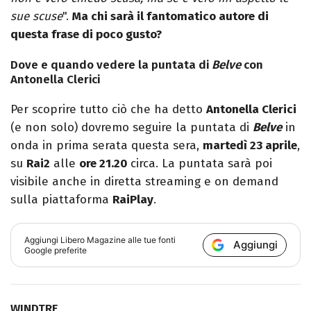
sue scuse
".
Ma chi sarà il fantomatico autore di
questa frase di poco gusto?
Dove e quando vedere la puntata di
Belve
con
Antonella Clerici
Per scoprire tutto ciò che ha detto
Antonella Clerici
(e non solo) dovremo seguire la puntata di
Belve
in
onda in prima serata questa sera,
martedì 23 aprile
,
su
Rai2
alle
ore 21.20
circa. La puntata sarà poi
visibile anche in diretta streaming e on demand
sulla piattaforma
RaiPlay
.
Aggiungi
Libero Magazine
alle tue fonti
Aggiungi
Google preferite
WINDTRE