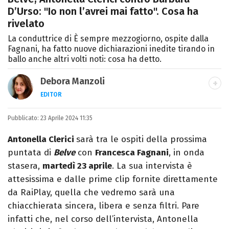
D’Urso: "Io non l’avrei mai fatto". Cosa ha
rivelato
La conduttrice di È sempre mezzogiorno, ospite dalla
Fagnani, ha fatto nuove dichiarazioni inedite tirando in
ballo anche altri volti noti: cosa ha detto.
Debora Manzoli
EDITOR
LINKEDIN
INSTAGRAM
FACEBOOK
SITO
Pubblicato:
Scrittrice, copywriter, editor e pubblicista
23 Aprile 2024 11:35
mantovana, laureata in Lettere, Cinema e
Antonella Clerici
sarà tra le ospiti della prossima
Tv. Ha due libri all’attivo e ama la scrittura
puntata di
Belve
con
Francesca Fagnani
, in onda
alla follia.
stasera,
martedì 23 aprile
. La sua intervista è
attesissima e dalle prime clip fornite direttamente
da RaiPlay, quella che vedremo sarà una
chiacchierata sincera, libera e senza filtri. Pare
infatti che, nel corso dell’intervista, Antonella