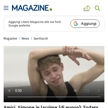
Aggiungi
Libero Magazine
alle tue fonti
Aggiungi
Google preferite
Magazine
News
Spettacoli
Amici, Simone in lacrime (di nuovo): Todaro