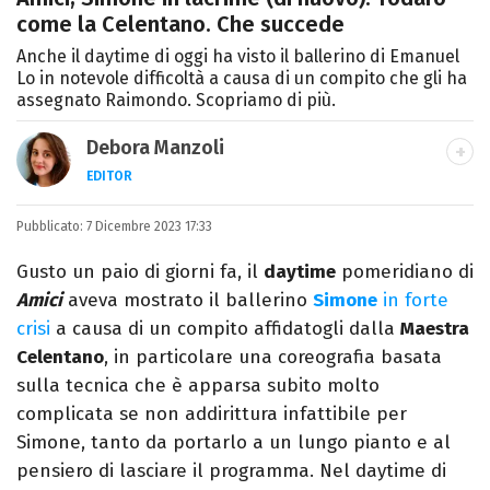
come la Celentano. Che succede
Anche il daytime di oggi ha visto il ballerino di Emanuel
Lo in notevole difficoltà a causa di un compito che gli ha
assegnato Raimondo. Scopriamo di più.
Debora Manzoli
EDITOR
LINKEDIN
INSTAGRAM
FACEBOOK
SITO
Pubblicato:
Scrittrice, copywriter, editor e pubblicista
7 Dicembre 2023 17:33
mantovana, laureata in Lettere, Cinema e
Gusto un paio di giorni fa, il
daytime
pomeridiano di
Tv. Ha due libri all’attivo e ama la scrittura
Amici
aveva mostrato il ballerino
Simone
in forte
alla follia.
crisi
a causa di un compito affidatogli dalla
Maestra
Celentano
, in particolare una coreografia basata
sulla tecnica che è apparsa subito molto
complicata se non addirittura infattibile per
Simone, tanto da portarlo a un lungo pianto e al
pensiero di lasciare il programma. Nel daytime di