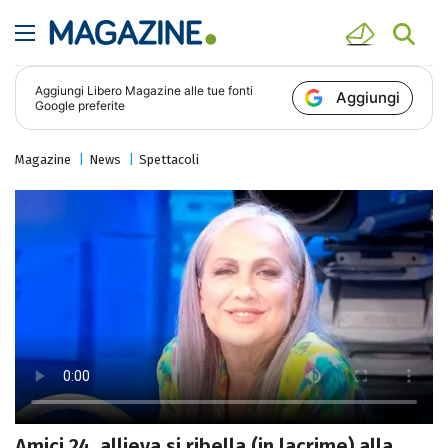
Aggiungi
Libero Magazine
alle tue fonti
Aggiungi
Google preferite
Magazine
News
Spettacoli
Amici 24, allieva si ribella (in lacrime) alla