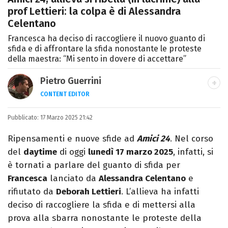
prof Lettieri: la colpa è di Alessandra
Celentano
Francesca ha deciso di raccogliere il nuovo guanto di
sfida e di affrontare la sfida nonostante le proteste
della maestra: “Mi sento in dovere di accettare”
Pietro Guerrini
CONTENT EDITOR
Laurea in Lettere, smania di viaggi e
Pubblicato:
17 Marzo 2025 21:42
passione per i cartoni (della pizza e della
Pixar).
Ripensamenti e nuove sfide ad
Amici 24
. Nel corso
del
daytime
di oggi
lunedì 17 marzo 2025
, infatti, si
è tornati a parlare del guanto di sfida per
Francesca
lanciato da
Alessandra Celentano
e
rifiutato da
Deborah Lettieri
. L’allieva ha infatti
deciso di raccogliere la sfida e di mettersi alla
prova alla sbarra nonostante le proteste della