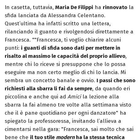
In casetta, tuttavia,
Maria De Filippi
ha
rinnovato
la
sfida lanciata da Alessandra Celentano.
Quest’ultima ha infatti scritto una lettera,
rilanciando il guanto e rivolgendosi direttamente a
Francesca. ""Francesca, ti voglio chiarire alcuni
punti:
i guanti di sfida sono dati per mettere in
risalto al massimo le capacità del proprio allievo
,
mentre chi lo riceve si presuppone che lo possa
eseguire ma non certo meglio di chi lo lancia. Mi
sembra un concetto banale e ovvio.
I passi che sono
richiesti alla sbarra li fai da sempre
, da quando eri
piccolina e anche qui ad
Amici
la lezione alla
sbarra la fai almeno tre volte alla settimana visto
che il è pane quotidiano per ogni danzatore" ha
spiegato la professoressa, invitando l’allieva a
cimentarsi nella gara: "Francesca, sai molto che sai
bene che
il tuo stile
modern
ha la stessa tecnica