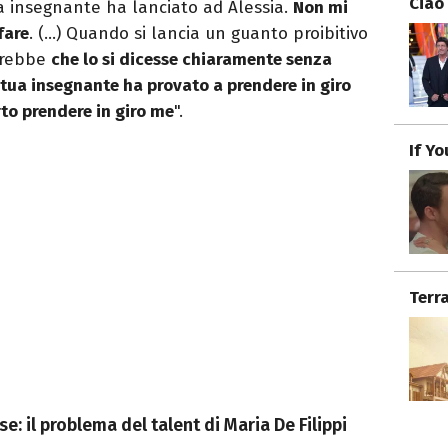
Ciao
tua insegnante ha lanciato ad Alessia.
Non mi
fare
. (…) Quando si lancia un guanto proibitivo
orrebbe
che lo si dicesse chiaramente senza
 tua insegnante ha provato a prendere in giro
rto prendere in giro me
".
If Y
Terr
e: il problema del talent di Maria De Filippi