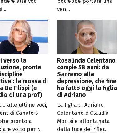
ondere alle voci
potrebbe portare una
 ...
ven...
i verso la
Rosalinda Celentano
luzione, pronte
compie 58 anni: da
discipline
Sanremo alla
tive’: la mossa di
depressione, che fine
a De Filippi (e
ha fatto oggi la figlia
dio di una prof)
di Adriano
do alle ultime voci,
La figlia di Adriano
lent di Canale 5
Celentano e Claudia
bbe pronto a
Mori si è allontanata
are volto per r...
dalla luce dei riflet...