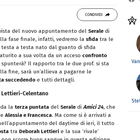
 di viaggi e passione per i cartoni (della pizza
CONDIVIDI
in vista del nuovo appuntamento del
Serale
di
lla fase finale, infatti, vedremo la
sfida
tra le
n testa a testa nato dal guanto di sfida
aturito a sua volta da un acceso
confronto
Van
a spunterà? Il rapporto tra le due prof. si sta
la fine, sarà un’allieva a pagarne le
ta succedendo
e tutti dettagli.
a Lettieri-Celentano
Ste
nda la
terza puntata
del
Serale
di
Amici 24
, che
ine
Alessia e Francesca
. Ma come si è arrivati a
ell’appuntamento del daytime di ieri, il tutto
osta
tra
Deborah Lettieri
e la sua ‘rivale’
ue non scorre buon sangue in questa edizione