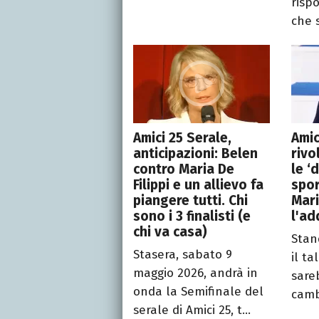
risp
che si
Amici 25 Serale,
Amic
anticipazioni: Belen
rivo
contro Maria De
le ‘
Filippi e un allievo fa
spor
piangere tutti. Chi
Mari
sono i 3 finalisti (e
l'ad
chi va casa)
Stan
Stasera, sabato 9
il ta
maggio 2026, andrà in
sare
onda la Semifinale del
cambi
serale di Amici 25, t...