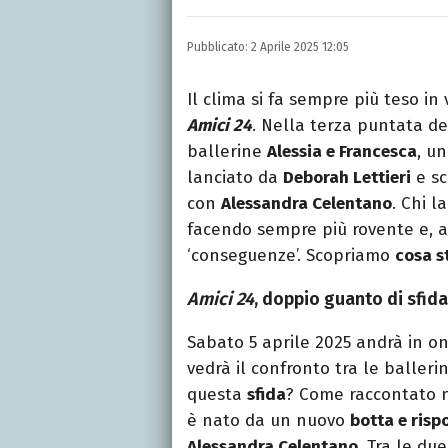
Laurea in Lettere, smania
e della Pixar).
Pubblicato:
2 Aprile 2025 12:05
Il clima si fa sempre più teso 
Amici 24
. Nella terza puntata de
ballerine
Alessia e Francesca
, u
lanciato da
Deborah Lettieri
e sc
con
Alessandra Celentano
. Chi l
facendo sempre più rovente e, al
‘conseguenze’. Scopriamo
cosa s
Amici 24
, doppio guanto di sfid
Sabato 5 aprile 2025 andrà in o
vedrà il confronto tra le baller
questa
sfida
? Come raccontato n
è nato da un nuovo
botta e risp
Alessandra Celentano
. Tra le d