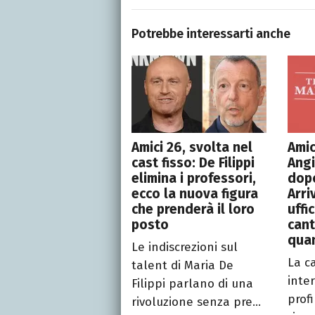
Potrebbe interessarti anche
Amici 26, svolta nel
Amic
cast fisso: De Filippi
Angi
elimina i professori,
dopo
ecco la nuova figura
Arri
che prenderà il loro
uffi
posto
can
qua
Le indiscrezioni sul
La c
talent di Maria De
inte
Filippi parlano di una
profi
rivoluzione senza pre...