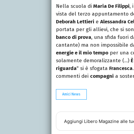
Nella scuola di
Maria De Filippi
,
vista del terzo appuntamento de
Deborah Lettieri
e
Alessandra Ce
portata per gli allievi, che si s
banco di prova
, una sfida fuori 
cantante) ma non impossibile da 
energie e il mio tempo
per una co
solamente demoralizzante (…)
È
riguarda
" si è sfogata
Francesca
commenti dei
compagni
a sosten
Amici News
Aggiungi
Libero Magazine
alle tu