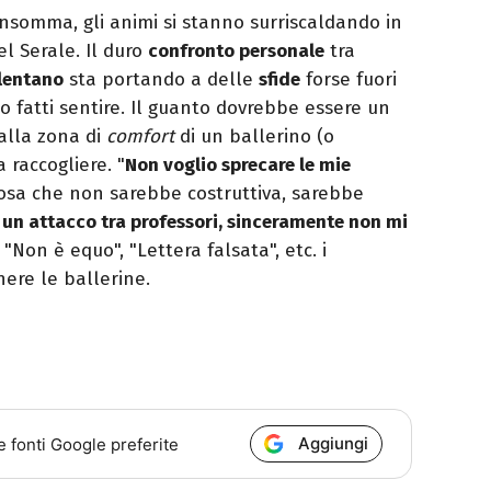
 insomma, gli animi si stanno surriscaldando in
l Serale. Il duro
confronto personale
tra
lentano
sta portando a delle
sfide
forse fuori
ono fatti sentire. Il guanto dovrebbe essere un
dalla zona di
comfort
di un ballerino (o
raccogliere. "
Non voglio sprecare le mie
sa che non sarebbe costruttiva, sarebbe
 un attacco tra professori, sinceramente non mi
. "Non è equo", "Lettera falsata", etc. i
ere le ballerine.
Aggiungi
e fonti Google preferite