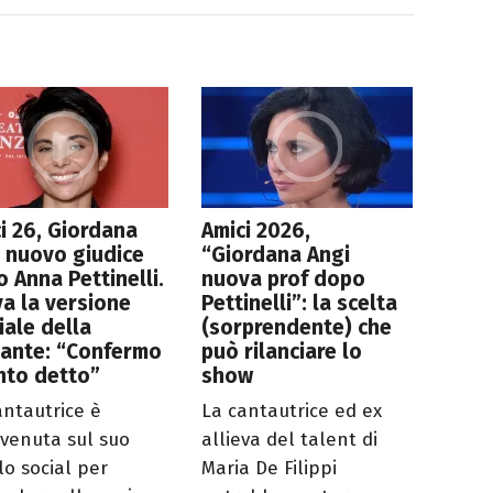
i 26, Giordana
Amici 2026,
 nuovo giudice
“Giordana Angi
 Anna Pettinelli.
nuova prof dopo
va la versione
Pettinelli”: la scelta
ciale della
(sorprendente) che
tante: “Confermo
può rilanciare lo
nto detto”
show
antautrice è
La cantautrice ed ex
rvenuta sul suo
allieva del talent di
lo social per
Maria De Filippi