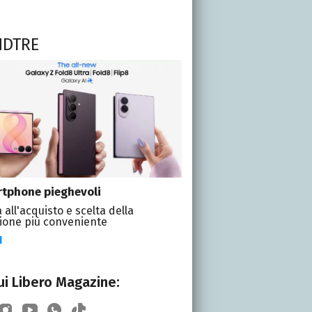
NDTRE
tphone pieghevoli
 all'acquisto e scelta della
ione più conveniente
I
i Libero Magazine: