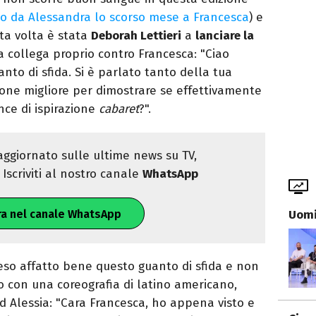
o da Alessandra lo scorso mese a Francesca
) e
sta volta è stata
Deborah Lettieri
a
lanciare la
a collega proprio contro Francesca: "Ciao
nto di sfida. Si è parlato tanto della tua
sione migliore per dimostrare se effettivamente
nce di ispirazione
cabaret
?".
ggiornato sulle ultime news su TV,
Iscriviti al nostro canale
WhatsApp
Uomi
ra nel canale WhatsApp
so affatto bene questo guanto di sfida e non
o con una coreografia di latino americano,
d Alessia: "Cara Francesca, ho appena visto e