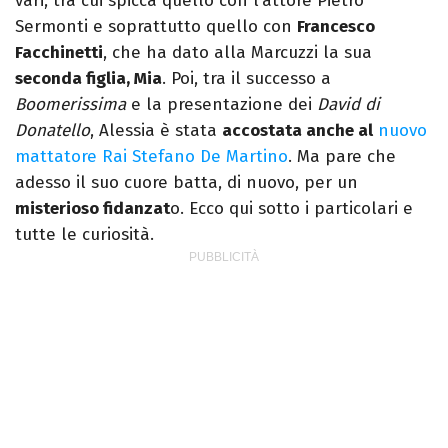
vari, tra cui spicca quello con l’attore Pietro
Sermonti e soprattutto quello con
Francesco
Facchinetti
, che ha dato alla Marcuzzi la sua
seconda figlia, Mia
. Poi, tra il successo a
Boomerissima
e la presentazione dei
David di
Donatello
, Alessia è stata
accostata anche al
nuovo
mattatore Rai Stefano De Martino
. Ma pare che
adesso il suo cuore batta, di nuovo, per un
misterioso fidanzat
o. Ecco qui sotto i particolari e
tutte le curiosità.