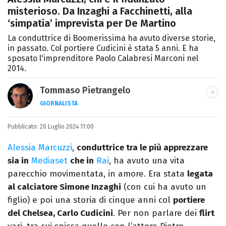
misterioso. Da Inzaghi a Facchinetti, alla
‘simpatia’ imprevista per De Martino
La conduttrice di Boomerissima ha avuto diverse storie,
in passato. Col portiere Cudicini è stata 5 anni. E ha
sposato l'imprenditore Paolo Calabresi Marconi nel
2014.
Tommaso Pietrangelo
GIORNALISTA
Autore, giornalista, cantautore. Laureato in
Pubblicato:
20 Luglio 2024 11:00
Letterature Straniere, è appassionato di
cinema, poesia e Shakespeare. Scrive
Alessia Marcuzzi
,
conduttrice tra le più apprezzare
canzoni e ama i gatti.
sia in
Mediaset
che in
Rai
, ha avuto una vita
parecchio movimentata, in amore. Era stata
legata
al calciatore Simone Inzaghi
(con cui ha avuto un
figlio) e poi una storia di cinque anni col
portiere
del Chelsea, Carlo Cudicini
. Per non parlare dei
flirt