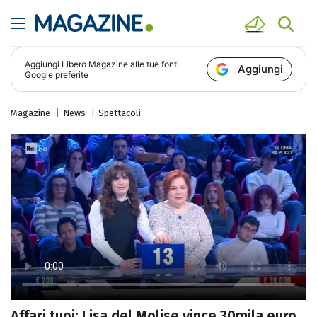
Aggiungi
Libero Magazine
alle tue fonti
Aggiungi
Google preferite
Magazine
News
Spettacoli
Affari tuoi: Lisa del Molise vince 30mila euro,