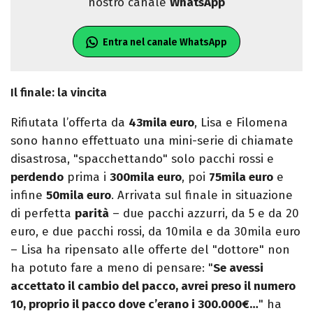
nostro canale
WhatsApp
Entra nel canale WhatsApp
Il finale: la vincita
Rifiutata l’offerta da
43mila euro
, Lisa e Filomena
sono hanno effettuato una mini-serie di chiamate
disastrosa, "spacchettando" solo pacchi rossi e
perdendo
prima i
300mila euro
, poi
75mila euro
e
infine
50mila euro
. Arrivata sul finale in situazione
di perfetta
parità
– due pacchi azzurri, da 5 e da 20
euro, e due pacchi rossi, da 10mila e da 30mila euro
– Lisa ha ripensato alle offerte del "dottore" non
ha potuto fare a meno di pensare: "
Se avessi
accettato il cambio del pacco, avrei preso il numero
10, proprio il pacco dove c’erano i 300.000€…
" ha