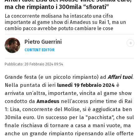
ma che rimpianto i 300mila “sfiorati”
La concorrente molisana ha intascato una cifra
importante al game show di Amadeus su Rai 1, ma un
cambio pacco avrebbe potuto cambiare le cose
Pietro Guerrini
CONTENT EDITOR
Laurea in Lettere, smania di viaggi e
Pubblicato:
20 Febbraio 2024 09:54
passione per i cartoni (della pizza e della
Pixar).
Grande festa (e un piccolo rimpianto) ad
Affari tuoi
.
Nella puntata di ieri
lunedì 19 febbraio 2024
è
arrivata un’altra, importante, vincita al game show
condotto da
Amadeus
nell’access prime time di Rai
1: Lisa, concorrente del Molise, si è aggiudicata ben
30mila euro. Un successo per la "pacchista", che sul
finale rischiava di tornare a casa a mani vuote, ma
anche un grande rimpianto ripensando alle offerte