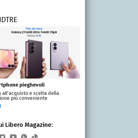
NDTRE
tphone pieghevoli
 all'acquisto e scelta della
ione più conveniente
I
i Libero Magazine: