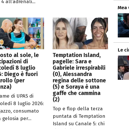
4 all’adrenali...
Mea 
Le c
osto al sole, le
Temptation Island,
cipazioni di
pagelle: Sara e
oledì 8 luglio
Gabriele irrespirabili
: Diego è fuori
(0), Alessandra
rollo (per
regina delle sottone
enza)
(5) e Soraya è una
gaffe che cammina
rame di UPAS di
(2)
oledì 8 luglio 2026:
Top e flop della terza
agazzo, consumato
puntata di Temptation
 gelosia per...
Island su Canale 5: chi