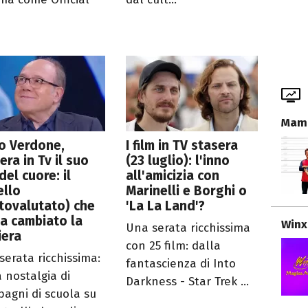
Mamm
o Verdone,
I film in TV stasera
era in Tv il suo
(23 luglio): l'inno
 del cuore: il
all'amicizia con
ello
Marinelli e Borghi o
tovalutato) che
'La La Land'?
ha cambiato la
Winx
Una serata ricchissima
iera
con 25 film: dalla
serata ricchissima:
fantascienza di Into
a nostalgia di
Darkness - Star Trek ...
agni di scuola su