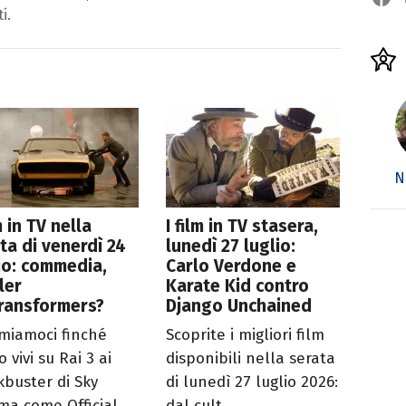
i.
N
lm in TV nella
I film in TV stasera,
ta di venerdì 24
lunedì 27 luglio:
io: commedia,
Carlo Verdone e
ller
Karate Kid contro
Transformers?
Django Unchained
miamoci finché
Scoprite i migliori film
 vivi su Rai 3 ai
disponibili nella serata
kbuster di Sky
di lunedì 27 luglio 2026:
ma come Official
dal cult...