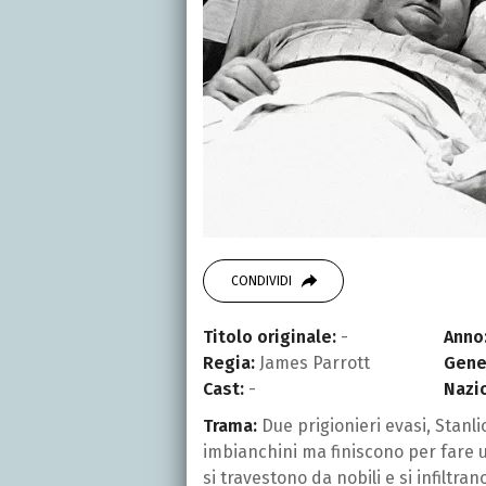
CONDIVIDI
Titolo originale:
-
Anno
Regia:
James Parrott
Gene
Cast:
-
Nazi
Trama:
Due prigionieri evasi, Stanli
imbianchini ma finiscono per fare 
si travestono da nobili e si infiltr