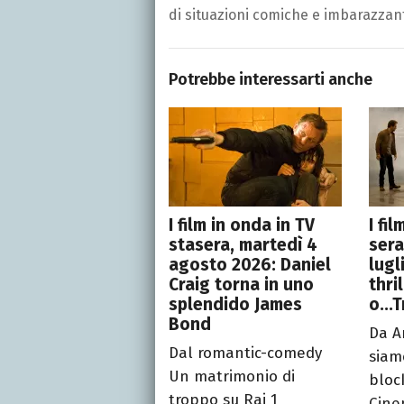
di situazioni comiche e imbarazzant
Potrebbe interessarti anche
I film in onda in TV
I fi
stasera, martedì 4
sera
agosto 2026: Daniel
lugl
Craig torna in uno
thri
splendido James
o...
Bond
Da A
Dal romantic-comedy
siamo
Un matrimonio di
bloc
troppo su Rai 1
Cine