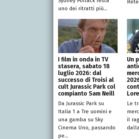
Sydney Pollack resta
Rete 
uno dei ritratti più...
I film in onda in TV
Un p
stasera, sabato 18
anti
luglio 2026: dal
merc
successo di Troisi al
2026
cult Jurassic Park col
cont
compianto Sam Neill
Lor
Da Jurassic Park su
Le t
Italia 1 a Tre uomini e
merc
una gamba su Sky
il r
Cinema Uno, passando
dalla
pe...