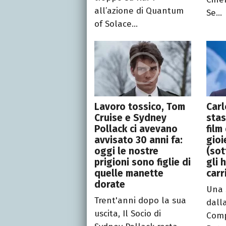
all’azione di Quantum
Se...
of Solace...
Lavoro tossico, Tom
Carl
Cruise e Sydney
stas
Pollack ci avevano
film
avvisato 30 anni fa:
gioi
oggi le nostre
(sot
prigioni sono figlie di
gli 
quelle manette
carr
dorate
Una 
Trent'anni dopo la sua
dall
uscita, Il Socio di
Comp