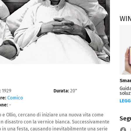
WI
Smar
Guida
:
1929
Durata:
20"
soluz
re:
Comico
LEGG
one:
-
o e Ollio, cercano di iniziare una nuova vita come
Segu
un disastro con la vernice bianca. Successivamente
ano in una festa, causando inevitabilmente una serie