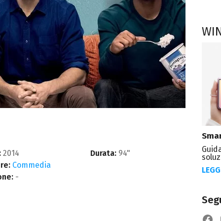
WI
Smar
Guida
:
2014
Durata:
94"
soluz
re:
Commedia
LEGG
one:
-
Segu