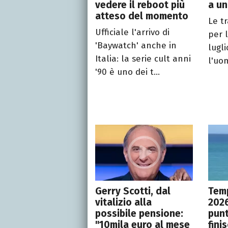
vedere il reboot più
a un
atteso del momento
Le t
Ufficiale l'arrivo di
per 
'Baywatch' anche in
lugli
Italia: la serie cult anni
l'uo
'90 è uno dei t...
Gerry Scotti, dal
Temp
vitalizio alla
2026
possibile pensione:
punt
"10mila euro al mese
fini