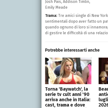
Josh Pais, Addison Timlin,
Emily Meade
Trama:
Tre amici single di New York
sentimentali dopo aver fatto un pa
quando ognuno di loro si innamora,
di gestire le difficoltà di una rela
Potrebbe interessarti anche
Torna 'Baywatch', la
Beau
serie tv cult anni '90
anti
arriva anche in Italia:
lugl
cast, trama e dove
2026