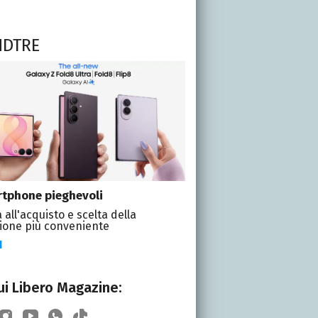
NDTRE
tphone pieghevoli
 all'acquisto e scelta della
ione più conveniente
I
i Libero Magazine: