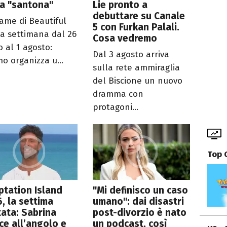
a "santona"
Lie pronto a
debuttare su Canale
rame di Beautiful
5 con Furkan Palali.
la settimana dal 26
Cosa vedremo
o al 1 agosto:
Dal 3 agosto arriva
mo organizza u...
sulla rete ammiraglia
del Biscione un nuovo
dramma con
protagoni...
Top 
tation Island
"Mi definisco un caso
, la settima
umano": dai disastri
ata: Sabrina
post-divorzio è nato
sce all’angolo e
un podcast, così