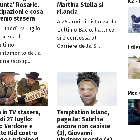
K2 -
punta’ Rosario.
Martina Stella si
cipazioni e cosa
rilancia
remo stasera
A 25 anni di distanza da
 lunedì 27 luglio,
L'ultimo Bacio, l'attrice
 scena il
si è concessa al
ultimo
Corriere della S...
I dia
ntamento della
ione (scopp...
Mea 
lm in TV stasera,
Temptation Island,
dì 27 luglio:
pagelle: Sabrina
o Verdone e
ancora non capisce
te Kid contro
(3), Giovanni
ngo Unchained
vincitore morale (8),