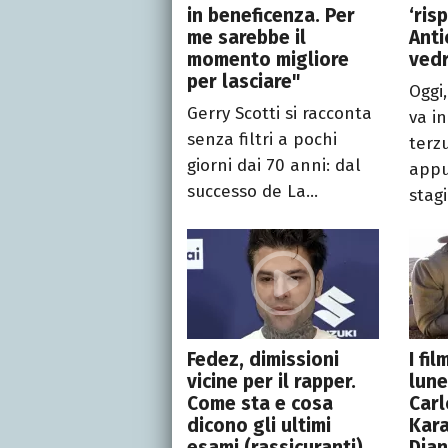
in beneficenza. Per
‘ris
me sarebbe il
Anti
momento migliore
ved
per lasciare"
Oggi,
Gerry Scotti si racconta
va in
senza filtri a pochi
terz
giorni dai 70 anni: dal
appu
successo de La...
stag
Fedez, dimissioni
I fi
vicine per il rapper.
lune
Come sta e cosa
Carl
dicono gli ultimi
Kara
esami (rassicuranti)
Dja