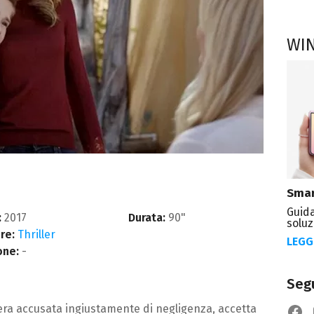
WI
Smar
Guida
:
2017
Durata:
90"
soluz
re:
Thriller
LEGG
one:
-
Segu
ra accusata ingiustamente di negligenza, accetta