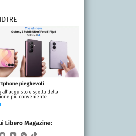
NDTRE
tphone pieghevoli
 all'acquisto e scelta della
ione più conveniente
I
i Libero Magazine: