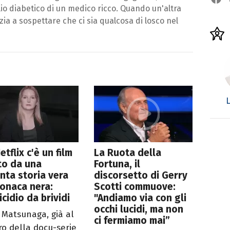
lio diabetico di un medico ricco. Quando un'altra
ia a sospettare che ci sia qualcosa di losco nel
L
etflix c'è un film
La Ruota della
to da una
Fortuna, il
nta storia vera
discorsetto di Gerry
ronaca nera:
Scotti commuove:
icidio da brividi
"Andiamo via con gli
occhi lucidi, ma non
e Matsunaga, già al
ci fermiamo mai”
ro della docu-serie