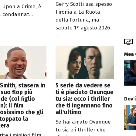
Gerry Scotti usa spesso
 Upon a Crime, è
l'ironia a La Ruota
a condannat...
della Fortuna, ma
sabato 1° agosto 2026
...
Mea 
 Smith, stasera in
5 serie da vedere se
l suo flop più
ti è piaciuto Ovunque
de (col figlio
tu sia: ecco i thriller
Dov'è
): il film
che ti ingannano fino
osissimo che gli
all'ultimo
toppato la
Se hai amato Ovunque
iera
tu sia e i thriller che
ite i migliori film