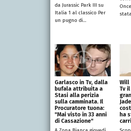
da Jurassic Park III su
Once
Italia 1 al classico Per
stat
un pugno di...
Garlasco in Tv, dalla
Will
bufala attribuita a
Tv i
Stasi alla perizia
gran
sulla camminata. Il
Jaden
Procuratore tuona:
cost
"Mai visto in 33 anni
ha s
di Cassazione"
carr
A Zona Bianca giovedì
Scopr