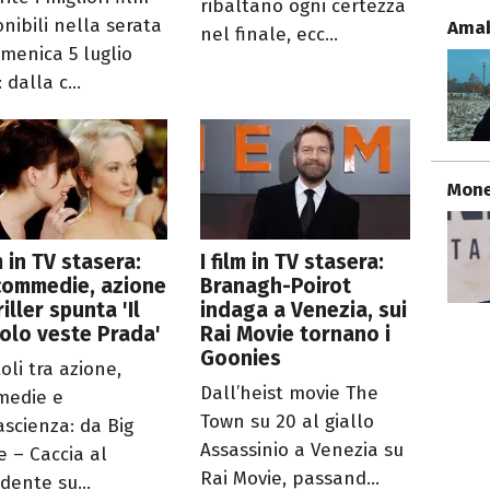
ribaltano ogni certezza
onibili nella serata
Amabi
nel finale, ecc...
omenica 5 luglio
 dalla c...
Mone
lm in TV stasera:
I film in TV stasera:
commedie, azione
Branagh-Poirot
riller spunta 'Il
indaga a Venezia, sui
olo veste Prada'
Rai Movie tornano i
Goonies
toli tra azione,
Dall’heist movie The
medie e
Town su 20 al giallo
ascienza: da Big
Assassinio a Venezia su
 – Caccia al
Rai Movie, passand...
dente su...