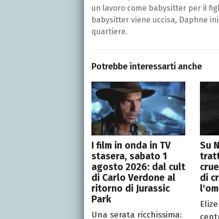
un lavoro come babysitter per il fig
babysitter viene uccisa, Daphne iniz
quartiere.
Potrebbe interessarti anche
I film in onda in TV
Su N
stasera, sabato 1
trat
agosto 2026: dal cult
crue
di Carlo Verdone al
di c
ritorno di Jurassic
l'om
Park
Eliz
Una serata ricchissima:
cent