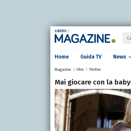
LIBERO
/
Home
Guida TV
News
Magazine
Film
Thriller
Mai giocare con la baby