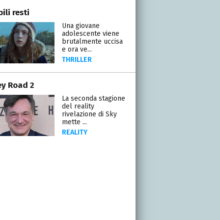
li resti
Una giovane
adolescente viene
brutalmente uccisa
e ora ve...
THRILLER
y Road 2
La seconda stagione
del reality
rivelazione di Sky
mette ...
REALITY