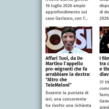
16 luglio 2026 ampio
disp
approfondimento sul
di d
caso Garlasco, con l'...
2026:
Affari Tuoi, da De
I fi
Martino l’appello
tra 
pro-migranti che fa
e th
arrabbiare la destra:
diav
“Altro che
31 ti
TeleMeloni”
com
Durante la puntata di
fant
ieri, una concorrente
Game
ha rivolto una richiesta
presi