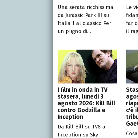
Una serata ricchissima:
Le v
da Jurassic Park III su
fida
Italia 1 al classico Per
far 
un pugno di...
il ra
I film in onda in TV
Stas
stasera, lunedì 3
agos
agosto 2026: Kill Bill
riap
contro Godzilla e
c'è 
Inception
trib
Gae
Da Kill Bill su TV8 a
Cosa
Inception su Sky