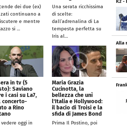
K2 -
icende dei due (ex)
Una serata ricchissima
nzati continuano a
di scelte:
discutere e mentre
dall’adrenalina di La
gazzo si ...
tempesta perfetta su
Iris al...
Alla 
era in tv (5
Maria Grazia
Fran
to): Saviano
Cucinotta, la
re i casi su La7,
bellezza che unì
il concerto-
l'Italia e Hollywood:
uto a Rino
il bacio di Troisi e la
tano
sfida di James Bond
 vedere oggi in
Prima Il Postino, poi