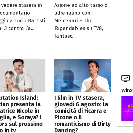
 vedere stasera in
Azione ad alto tasso di
Documentario-
adrenalina con I
gio a Lucio Battisti
Mercenari – The
i 3 contro l’a...
Expendables su TV8,
fantasc...
Winx
tation Island:
I film in TV stasera,
tian presenta la
giovedì 6 agosto: la
atrice Nicole in
comicità di Ficarra e
glia, e Soraya? I
Picone o il
rs sul prossimo
romanticismo di Dirty
o in tv
Dancing?