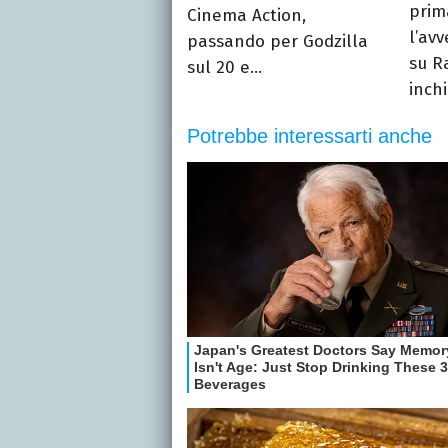
prim
Cinema Action,
l’av
passando per Godzilla
su Ra
sul 20 e...
inchi