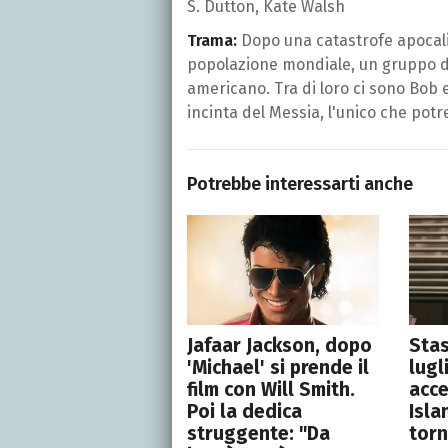
S. Dutton, Kate Walsh
Trama:
Dopo una catastrofe apocali
popolazione mondiale, un gruppo di 
americano. Tra di loro ci sono Bob 
incinta del Messia, l'unico che pot
Potrebbe interessarti anche
Jafaar Jackson, dopo
Stas
'Michael' si prende il
lugl
film con Will Smith.
acc
Poi la dedica
Isla
struggente: "Da
torn