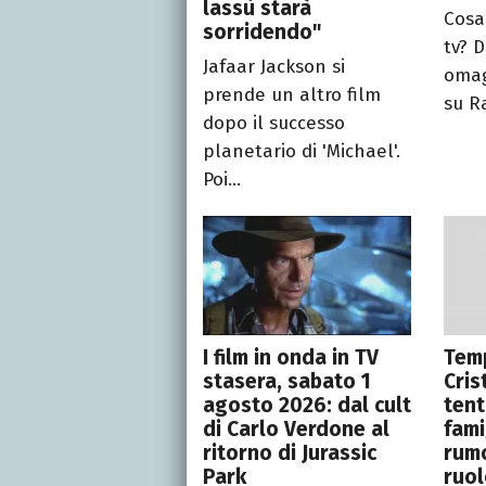
lassù starà
Cosa
sorridendo"
tv? 
Jafaar Jackson si
omag
prende un altro film
su Ra
dopo il successo
planetario di 'Michael'.
Poi...
I film in onda in TV
Temp
stasera, sabato 1
Cris
agosto 2026: dal cult
tent
di Carlo Verdone al
fami
ritorno di Jurassic
rumo
Park
ruol