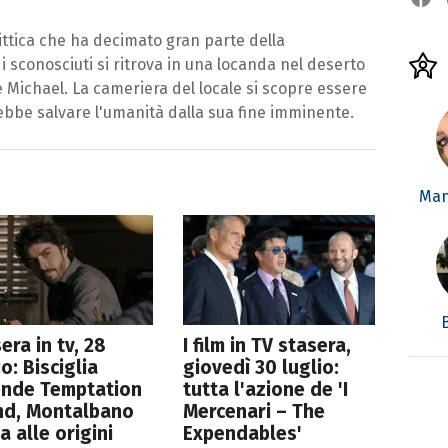
ttica che ha decimato gran parte della
sconosciuti si ritrova in una locanda nel deserto
e Michael. La cameriera del locale si scopre essere
rebbe salvare l'umanità dalla sua fine imminente.
Man
era in tv, 28
I film in TV stasera,
io: Bisciglia
giovedì 30 luglio:
ende Temptation
tutta l'azione de 'I
nd, Montalbano
Mercenari – The
a alle origini
Expendables'