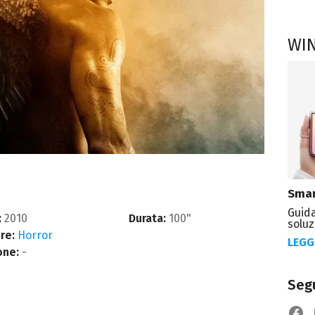
WI
Smar
Guida
:
2010
Durata:
100"
soluz
re:
Horror
LEGG
one:
-
Segu