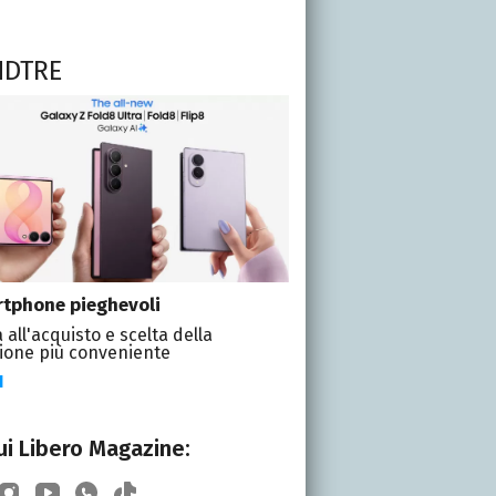
NDTRE
tphone pieghevoli
 all'acquisto e scelta della
ione più conveniente
I
i Libero Magazine: