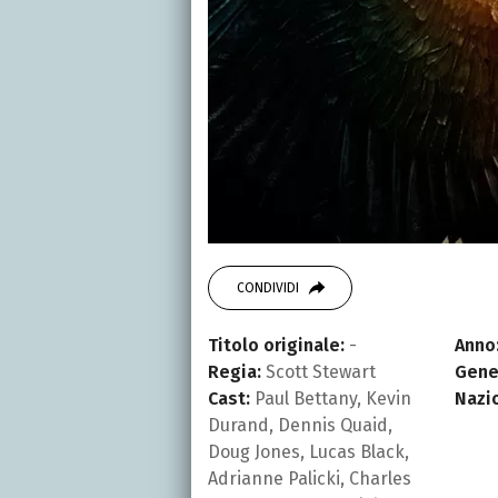
CONDIVIDI
Titolo originale:
-
Anno
Regia:
Scott Stewart
Gene
Cast:
Paul Bettany, Kevin
Nazi
Durand, Dennis Quaid,
Doug Jones, Lucas Black,
Adrianne Palicki, Charles