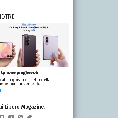
NDTRE
tphone pieghevoli
 all'acquisto e scelta della
ione più conveniente
I
i Libero Magazine: