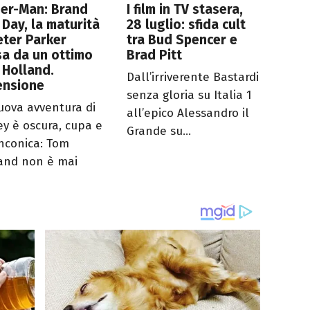
der-Man: Brand
I film in TV stasera,
Day, la maturità
28 luglio: sfida cult
eter Parker
tra Bud Spencer e
a da un ottimo
Brad Pitt
 Holland.
Dall’irriverente Bastardi
ensione
senza gloria su Italia 1
uova avventura di
all’epico Alessandro il
ey è oscura, cupa e
Grande su...
nconica: Tom
and non è mai