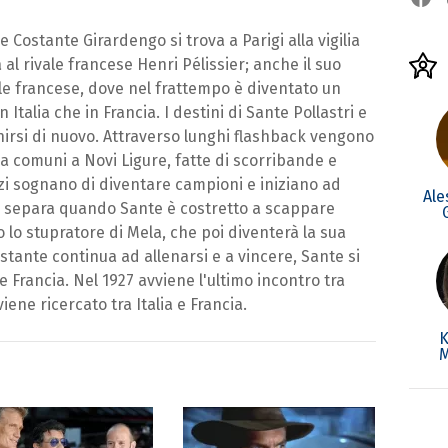
e Costante Girardengo si trova a Parigi alla vigilia
 al rivale francese Henri Pélissier; anche il suo
ale francese, dove nel frattempo è diventato un
Italia che in Francia. I destini di Sante Pollastri e
rsi di nuovo. Attraverso lunghi flashback vengono
za comuni a Novi Ligure, fatte di scorribande e
zzi sognano di diventare campioni e iniziano ad
Ale
ò li separa quando Sante è costretto a scappare
lo stupratore di Mela, che poi diventerà la sua
tante continua ad allenarsi e a vincere, Sante si
a e Francia. Nel 1927 avviene l'ultimo incontro tra
iene ricercato tra Italia e Francia.
K
M