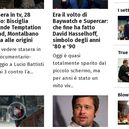
I set
era in tv, 28
Era il volto di
io: Bisciglia
Baywatch e Supercar:
ende Temptation
che fine ha fatto
nd, Montalbano
David Hasselhoff,
a alle origini
simbolo degli anni
'80 e '90
 vedere stasera in
True
Oggi è quasi
Documentario-
totalmente sparito dal
gio a Lucio Battisti
piccolo schermo, ma
i 3 contro l’a...
per anni è stato un
mito viv...
Blow