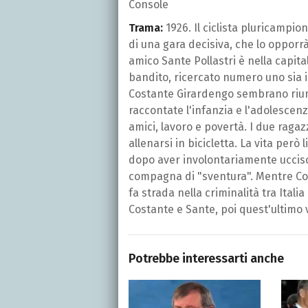
Console
Trama:
1926. Il ciclista pluricampion
di una gara decisiva, che lo opporrà
amico Sante Pollastri è nella capit
bandito, ricercato numero uno sia in 
Costante Girardengo sembrano riuni
raccontate l'infanzia e l'adolescen
amici, lavoro e povertà. I due raga
allenarsi in bicicletta. La vita per
dopo aver involontariamente ucciso 
compagna di "sventura". Mentre Cos
fa strada nella criminalità tra Itali
Costante e Sante, poi quest'ultimo v
Potrebbe interessarti anche