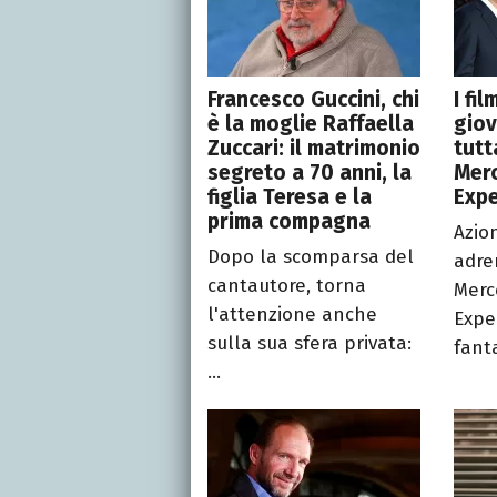
Francesco Guccini, chi
I fi
è la moglie Raffaella
giov
Zuccari: il matrimonio
tutt
segreto a 70 anni, la
Merc
figlia Teresa e la
Exp
prima compagna
Azio
Dopo la scomparsa del
adre
cantautore, torna
Merc
l'attenzione anche
Expe
sulla sua sfera privata:
fanta
...