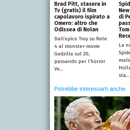
Brad Pitt, stasera in
Spi
Tv (gratis) il film
New 
capolavoro ispirato a
di P
Omero: altro che
pass
Odissea di Nolan
Tom
Rec
Dall’epico Troy su Rete
La n
4 al monster-movie
Spid
Godzilla sul 20,
mali
passando per l’horror
Holl
Ve...
sta...