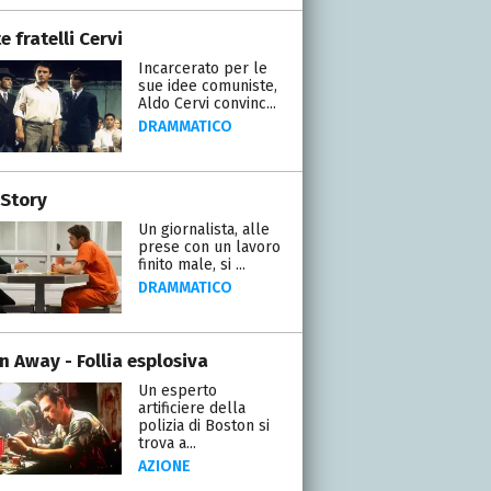
te fratelli Cervi
Incarcerato per le
sue idee comuniste,
Aldo Cervi convinc...
DRAMMATICO
 Story
Un giornalista, alle
prese con un lavoro
finito male, si ...
DRAMMATICO
n Away - Follia esplosiva
Un esperto
artificiere della
polizia di Boston si
trova a...
AZIONE