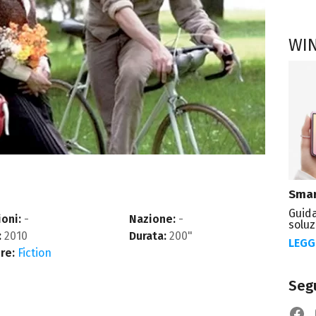
WI
Smar
Guida
oni:
-
Nazione:
-
soluz
:
2010
Durata:
200"
LEGG
re:
Fiction
Segu