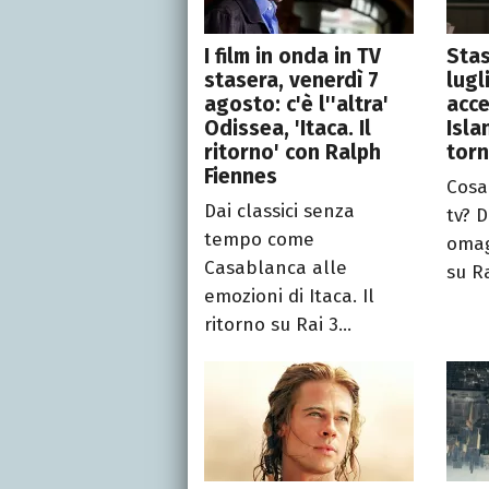
I film in onda in TV
Stas
stasera, venerdì 7
lugl
agosto: c'è l''altra'
acc
Odissea, 'Itaca. Il
Isla
ritorno' con Ralph
torn
Fiennes
Cosa
Dai classici senza
tv? 
tempo come
omag
Casablanca alle
su Ra
emozioni di Itaca. Il
ritorno su Rai 3...