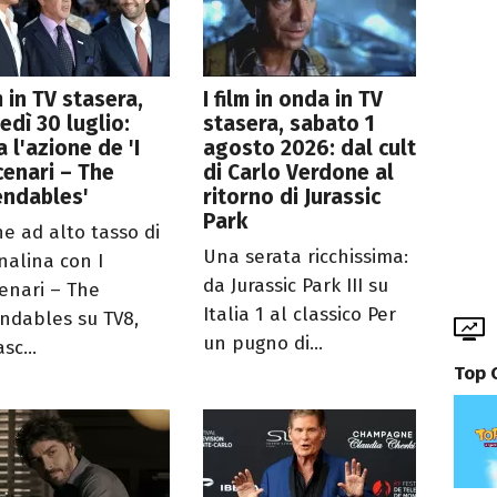
lm in TV stasera,
I film in onda in TV
edì 30 luglio:
stasera, sabato 1
a l'azione de 'I
agosto 2026: dal cult
enari – The
di Carlo Verdone al
endables'
ritorno di Jurassic
Park
ne ad alto tasso di
Una serata ricchissima:
nalina con I
da Jurassic Park III su
enari – The
Italia 1 al classico Per
ndables su TV8,
un pugno di...
sc...
Top 