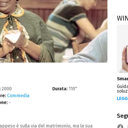
WI
Smar
Guida
:
2000
Durata:
110"
soluz
re:
Commedia
LEGG
one:
-
Segu
ppeso è sulla via del matrimonio, ma la sua