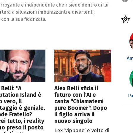
 arrogante e indipendente che risiede dentro di lui.
orterà a situazioni imbarazzanti e divertenti,
con la sua fidanzata.
Am
 Belli: "A
Alex Belli sfida il
tation Island è
futuro con l'AI e
Pa
o vero, il
canta "Chiamatemi
aggio è geniale.
pure Boomer". Dopo
de Fratello?
il figlio arriva il
rei tutto, i reality
nuovo singolo
o preso il posto
L’ex ‘vippone’ e volto di