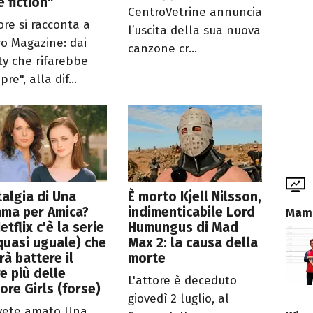
e fiction"
CentroVetrine annuncia
ore si racconta a
l’uscita della sua nuova
ro Magazine: dai
canzone cr...
ity che rifarebbe
re", alla dif...
algia di Una
È morto Kjell Nilsson,
ma per Amica?
indimenticabile Lord
Mamm
etflix c'è la serie
Humungus di Mad
quasi uguale) che
Max 2: la causa della
arà battere il
morte
e più delle
L'attore è deceduto
ore Girls (forse)
giovedì 2 luglio, al
vete amato Una