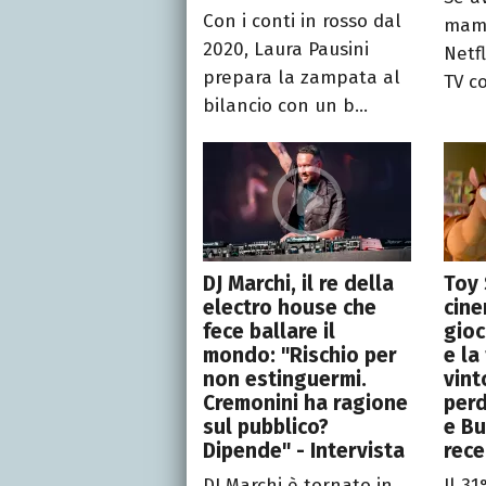
Con i conti in rosso dal
mamm
2020, Laura Pausini
Netfl
prepara la zampata al
TV c
bilancio con un b...
DJ Marchi, il re della
Toy 
electro house che
cine
fece ballare il
gioc
mondo: "Rischio per
e la
non estinguermi.
vint
Cremonini ha ragione
per
sul pubblico?
e Bu
Dipende" - Intervista
rec
DJ Marchi è tornato in
Il 3