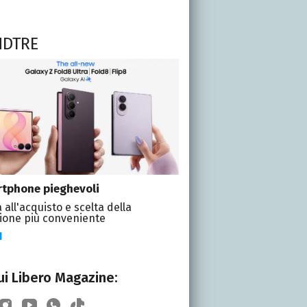
NDTRE
tphone pieghevoli
 all'acquisto e scelta della
ione più conveniente
I
i Libero Magazine: