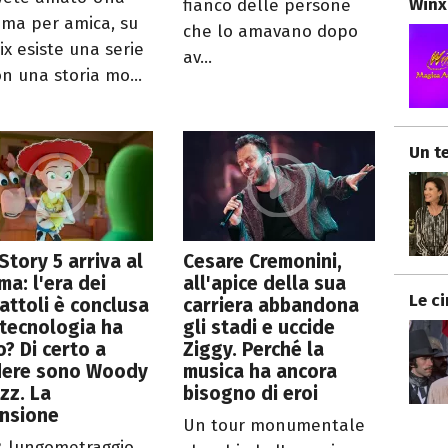
Winx
fianco delle persone
a per amica, su
che lo amavano dopo
ix esiste una serie
av...
on una storia mo...
Un te
Story 5 arriva al
Cesare Cremonini,
ma: l'era dei
all'apice della sua
Le c
attoli è conclusa
carriera abbandona
 tecnologia ha
gli stadi e uccide
o? Di certo a
Ziggy. Perché la
dere sono Woody
musica ha ancora
zz. La
bisogno di eroi
ensione
Un tour monumentale
1° lungometraggio