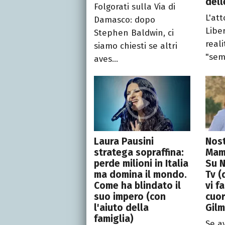
dell
Folgorati sulla Via di
L'att
Damasco: dopo
Libe
Stephen Baldwin, ci
real
siamo chiesti se altri
"semp
aves...
Laura Pausini
Nost
stratega sopraffina:
Mam
perde milioni in Italia
Su N
ma domina il mondo.
Tv (
Come ha blindato il
vi f
suo impero (con
cuor
l'aiuto della
Gilm
famiglia)
Se a