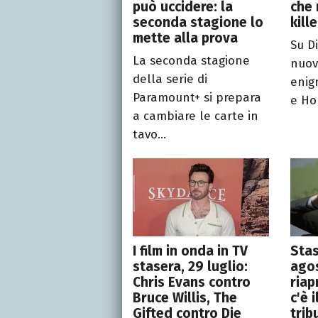
può uccidere: la
che
seconda stagione lo
kill
mette alla prova
Su D
La seconda stagione
nuov
della serie di
enig
Paramount+ si prepara
e Hom
a cambiare le carte in
tavo...
I film in onda in TV
Stas
stasera, 29 luglio:
agos
Chris Evans contro
riap
Bruce Willis, The
c'è 
Gifted contro Die
trib