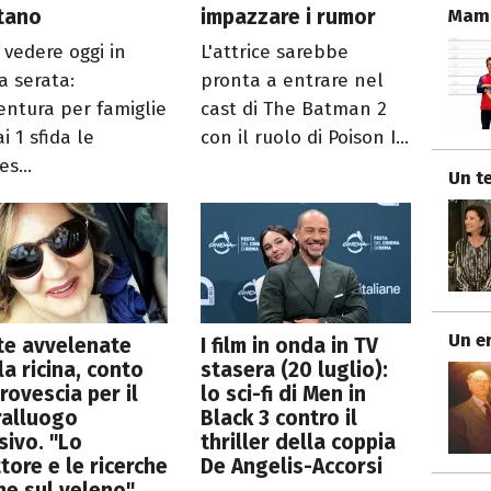
Mamm
tano
impazzare i rumor
 vedere oggi in
L'attrice sarebbe
a serata:
pronta a entrare nel
ventura per famiglie
cast di The Batman 2
i 1 sfida le
con il ruolo di Poison I...
es...
Un te
Un e
te avvelenate
I film in onda in TV
la ricina, conto
stasera (20 luglio):
 rovescia per il
lo sci-fi di Men in
ralluogo
Black 3 contro il
sivo. "Lo
thriller della coppia
ttore e le ricerche
De Angelis-Accorsi
ne sul veleno"