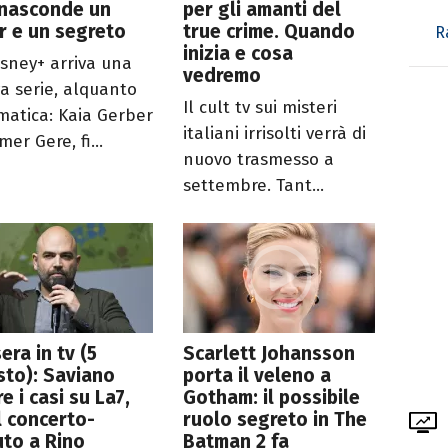
 nasconde un
per gli amanti del
er e un segreto
true crime. Quando
R
inizia e cosa
isney+ arriva una
vedremo
a serie, alquanto
Il cult tv sui misteri
matica: Kaia Gerber
italiani irrisolti verrà di
er Gere, fi...
nuovo trasmesso a
settembre. Tant...
era in tv (5
Scarlett Johansson
to): Saviano
porta il veleno a
re i casi su La7,
Gotham: il possibile
il concerto-
ruolo segreto in The
uto a Rino
Batman 2 fa