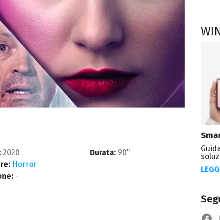
WI
Smar
Guida
:
2020
Durata:
90"
soluz
re:
Horror
LEGG
one:
-
Segu