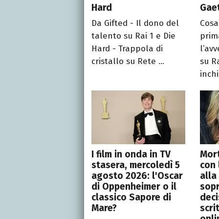
Hard
Gae
Da Gifted - Il dono del
Cosa
talento su Rai 1 e Die
prim
Hard - Trappola di
l’av
cristallo su Rete ...
su Ra
inchi
I film in onda in TV
Mor
stasera, mercoledì 5
con 
agosto 2026: l'Oscar
alla
di Oppenheimer o il
sop
classico Sapore di
deci
Mare?
scri
onli