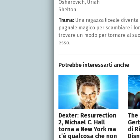
Osherovich, Uriah
Shelton
Trama:
Una ragazza liceale diventa l
pugnale magico per scambiare i loro
trovare un modo per tornare al suo 
esso.
Potrebbe interessarti anche
Dexter: Resurrection
The 
2, Michael C. Hall
Gerb
torna a New York ma
di R
c’è qualcosa che non
Disn