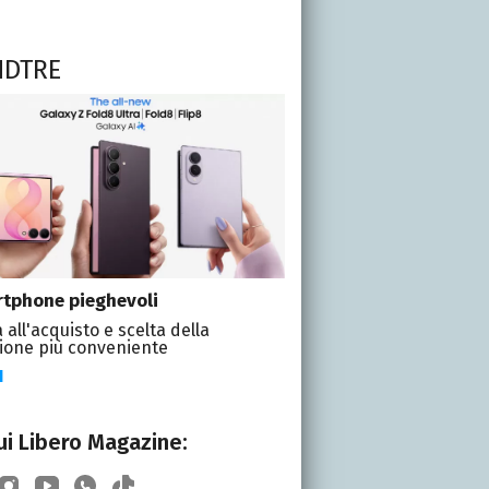
NDTRE
tphone pieghevoli
 all'acquisto e scelta della
ione più conveniente
I
i Libero Magazine: