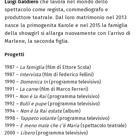
Luigi Galdiero
che lavora nel mondo dello
spettacolo come regista, commediografo e
produttore teatrale. Dal loro matrimonio nel 2013
nasce la primogenita Karole e nel 2015 la famiglia
della showgirl si allarga nuovamente con l’arrivo di
Marlene, la seconda figlia.
Progetti
1987 –
La famiglia
(film di Ettore Scola)
1987 –
Intervista
(film di Federico Fellini)
1990 –
Domenica In
(programma televisivo)
1991 –
La carne
(film di Marco Ferreri)
1991 –
Non è la Rai
(programma televisivo)
1992
– Bulli e pupe
(programma televisivo)
1994 –
Non è la Rai estate
(album)
1998 –
Tappeto volante
(programma televisivo)
1999 –
E meno male che c’è Maria
(spettacolo teatrale)
2000 –
Libero
(programma televisivo)