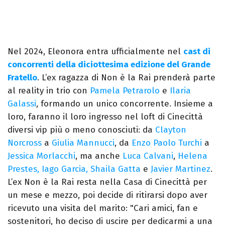
Nel 2024, Eleonora entra ufficialmente nel
cast di
concorrenti della diciottesima edizione del Grande
Fratello
. L’ex ragazza di Non è la Rai prenderà parte
al reality in trio con
Pamela Petrarolo
e
Ilaria
Galassi
, formando un unico concorrente. Insieme a
loro, faranno il loro ingresso nel loft di Cinecittà
diversi vip più o meno conosciuti: da
Clayton
Norcross
a
Giulia Mannucci
, da
Enzo Paolo Turchi
a
Jessica Morlacchi
, ma anche
Luca Calvani
,
Helena
Prestes
,
Iago Garcia
, Shaila Gatta
e
Javier Martinez
.
L’ex Non è la Rai resta nella Casa di Cinecittà per
un mese e mezzo, poi decide di ritirarsi dopo aver
ricevuto una visita del marito: "Cari amici, fan e
sostenitori, ho deciso di uscire per dedicarmi a una