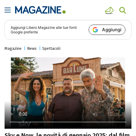
Aggiungi
Libero Magazine
alle tue fonti
Aggiungi
Google preferite
Magazine
News
Spettacoli
Sky e Now, le novità di gennaio 2025: dal film