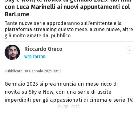
con Luca Marinelli ai nuovi appuntamenti col
BarLume
Tante nuove serie approderanno sull'emittente e la
piattaforma streaming questo mese: alcune nuove, altre
già molto amate dal pubblico
Riccardo Greco
WEB EDITOR
LINKEDIN
Pubblicato:
Si avvicina all'editoria studiando all'IED
10 Gennaio 2025 09:16
come Fashion Editor. Si specializza poi in
Gennaio 2025 si preannuncia un mese ricco di
Comunicazione digitale, Giornalismo e
novità su Sky e Now, con una serie di uscite
Nuovi media presso La Sapienza,
imperdibili per gli appassionati di cinema e serie TV.
collaborando con alcune testate ed uffici
stampa.