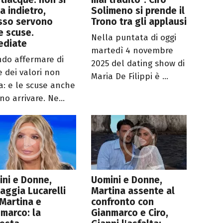
a indietro,
Solimeno si prende il
sso servono
Trono tra gli applausi
e scuse.
Nella puntata di oggi
ediate
martedì 4 novembre
do affermare di
2025 del dating show di
e dei valori non
Maria De Filippi è ...
a: e le scuse anche
o arrivare. Ne...
ni e Donne,
Uomini e Donne,
aggia Lucarelli
Martina assente al
Martina e
confronto con
marco: la
Gianmarco e Ciro,