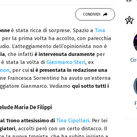
autore. Laureato in Letterature Straniere, è
 poesia e Shakespeare. Scrive canzoni e ama i
CONDIVIDI
Donne
è stata ricca di sorprese. Spazio a
Tina
 per la prima volta ha accolto, con parecchia
tudio. L’atteggiamento dell’opinionista non è
ia
, che infatti
è intervenuta duramente
per
Ci
 è stata la volta di
Gianmarco Steri
, ex
nnon
, per cui
si è presentata in redazione una
fine Francesca Sorrentino ha avuto un’esterna
eggiatore Gianmarco. Vediamo
qui sotto tutti i
F
elude Maria De Filippi
al Trono attesissimo di
Tina Cipollari
. Per lei
giatori
, accolti però con un certo distacco. Il
 la nuova tronista, che ha subito iniziato a