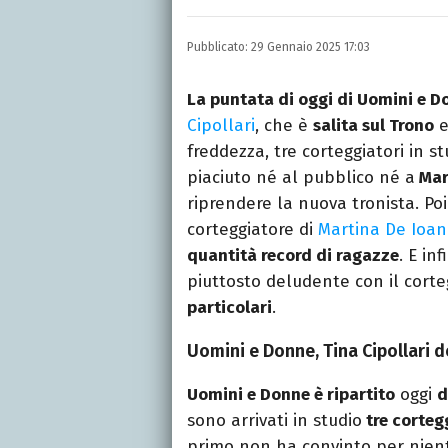
Autore, giornalista, cant
appassionato di cinema,
Pubblicato:
29 Gennaio 2025 17:03
gatti.
La puntata di oggi di Uomini e 
Cipollari
, che è
salita sul Trono
e
freddezza, tre corteggiatori in s
piaciuto né al pubblico né a
Mar
riprendere la nuova tronista. Poi
corteggiatore di
Martina De Ioa
quantità record di ragazze
. E in
piuttosto deludente con il cort
particolari
.
Uomini e Donne, Tina Cipollari d
Uomini e Donne è ripartito
oggi
d
sono arrivati in studio
tre corteg
primo non ha convinto per niente