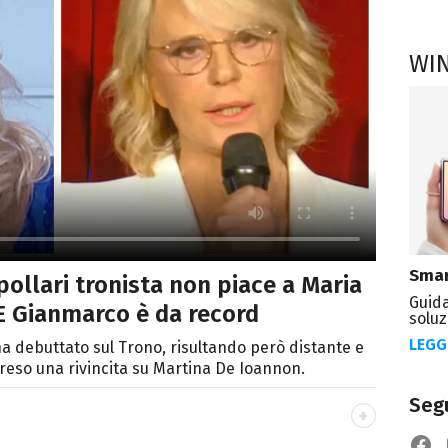
WI
Smar
pollari tronista non piace a Maria
Guida
. E Gianmarco è da record
soluz
LEGG
 ha debuttato sul Trono, risultando però distante e
preso una rivincita su Martina De Ioannon.
Segu