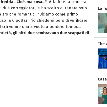
 fredda…Cioè, ma cosa…"
. Alla fine la tronista
i due corteggiatori, e ha scelto di tenere solo
La f
t’altro che romantici. "Diciamo come primo
o la Cipollari, "io chiederei però di verificare
i farli venire qua a vuoto a perdere tempo…
rietà, gli altri due sembravano due scappati di
The 
Casa