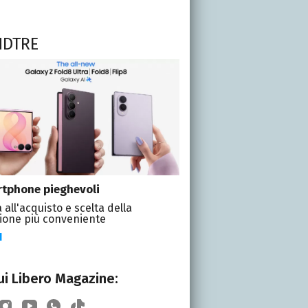
NDTRE
tphone pieghevoli
 all'acquisto e scelta della
ione più conveniente
I
i Libero Magazine: