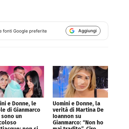
Aggiungi
e fonti Google preferite
ni e Donne, le
Uomini e Donne, la
le di Gianmarco
verità di Martina De
 sono un
Ioannon su
coloso
Gianmarco: “Non ho
tiacque: non si
mai tradito”. Ciro