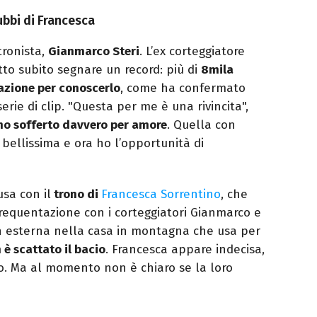
ubbi di Francesca
tronista,
Gianmarco Steri
. L’ex corteggiatore
tto subito segnare un record: più di
8mila
azione per conoscerlo
, come ha confermato
rie di clip. "Questa per me è una rivincita",
 ho sofferto davvero per amore
. Quella con
bellissima e ora ho l’opportunità di
usa con il
trono di
Francesca Sorrentino
, che
requentazione con i corteggiatori Gianmarco e
 in esterna nella casa in montagna che usa per
è scattato il bacio
. Francesca appare indecisa,
. Ma al momento non è chiaro se la loro