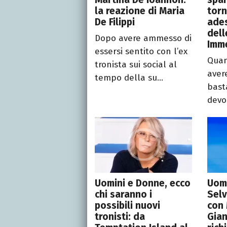
la reazione di Maria
torn
De Filippi
ade
dell
Dopo avere ammesso di
Imm
essersi sentito con l’ex
Quan
tronista sui social al
aver
tempo della su...
bast
devon
Uomini e Donne, ecco
Uomi
chi saranno i
Selv
possibili nuovi
con 
tronisti: da
Gian