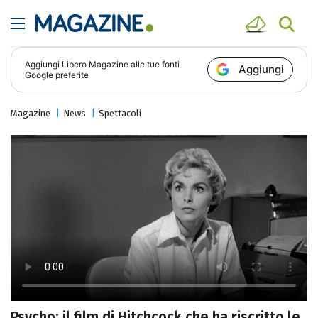
Aggiungi
Libero Magazine
alle tue fonti
Aggiungi
Google preferite
Magazine
News
Spettacoli
Psycho: il film di Hitchcock che ha riscritto le