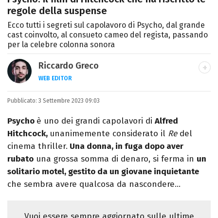
regole della suspense
Ecco tutti i segreti sul capolavoro di Psycho, dal grande
cast coinvolto, al consueto cameo del regista, passando
per la celebre colonna sonora
Riccardo Greco
WEB EDITOR
LINKEDIN
Pubblicato:
Si avvicina all'editoria studiando all'IED
3 Settembre 2023 09:03
come Fashion Editor. Si specializza poi in
Psycho
è uno dei grandi capolavori di
Alfred
Comunicazione digitale, Giornalismo e
Hitchcock,
unanimemente considerato il
Re
del
Nuovi media presso La Sapienza,
cinema thriller.
Una donna, in fuga dopo aver
collaborando con alcune testate ed uffici
rubato
una grossa somma di denaro, si ferma in
un
stampa.
solitario motel, gestito da un giovane inquietante
che sembra avere qualcosa da nascondere…
Vuoi essere sempre aggiornato sulle ultime