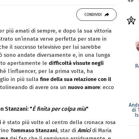
OOK
SITO
ditor e pubblicista mantovana, laureata in
CONDIVIDI
due libri all’attivo e ama la scrittura alla
cer più amati di sempre, e dopo la sua vittoria
trato un’innata verve perfetta per stare in
che il successo televisivo per lui sarebbe
erò sono andate diversamente e, in una lunga
tato apertamente le
difficoltà vissute negli
R
hé l’influencer, per la prima volta, ha
lio in più sulla
fine della sua relazione con il
ttolineando di avere ora un
nuovo amore
: ecco
Andr
n Stanzani: "
È finita per colpa mia
"
di
I
i
è stato più volte al centro della cronaca rosa
rino
Tommaso Stanzani
, star di
Amici
di Maria
sima
dai fan che li seguivano assiduamente, e