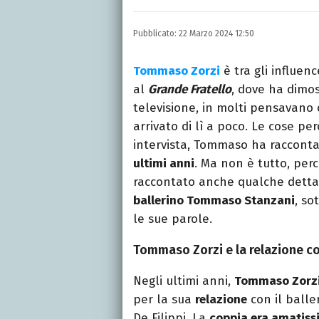
LINKEDIN
INSTAGRAM
FACEB
Scrittrice, copywriter, e
Pubblicato:
22 Marzo 2024 12:50
Lettere, Cinema e Tv. Ha 
follia.
Tommaso Zorzi
è tra gli influen
al
Grande Fratello
, dove ha dimos
televisione, in molti pensavano 
arrivato di lì a poco. Le cose p
intervista, Tommaso ha raccon
ultimi anni
. Ma non è tutto, perc
raccontato anche qualche dettag
ballerino Tommaso Stanzani
, so
le sue parole.
Tommaso Zorzi e la relazione co
Negli ultimi anni,
Tommaso Zorz
per la sua
relazione
con il balle
De Filippi. La
coppia era amatis