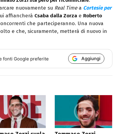
ommaso Zorzi sta però per ricominciare
:
 sbarcare nuovamente su
Real Time
a
Cortesie per
cui affiancherà
Csaba dalla Zorza
e
Roberto
 concorrenti che parteciperanno. Una nuova
lto e che, sicuramente, metterà di nuovo in
Aggiungi
e fonti Google preferite