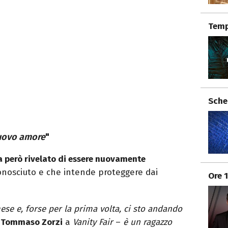
Temp
Sche
uovo amore
"
a però rivelato di essere nuovamente
nosciuto e che intende proteggere dai
Ore 
se e, forse per la prima volta, ci sto andando
o
Tommaso Zorzi
a
Vanity Fair
–
è un ragazzo