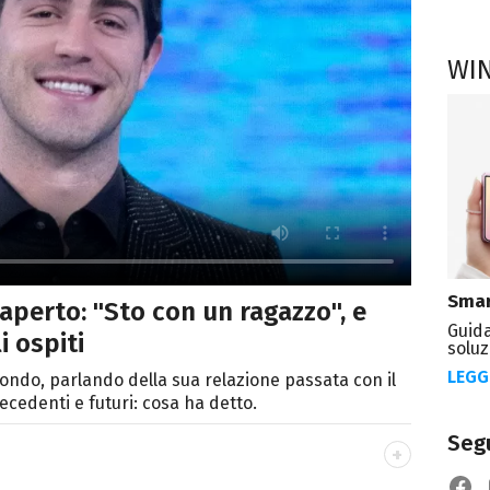
WI
Smar
perto: "Sto con un ragazzo", e
Guida
i ospiti
soluz
LEGG
fondo, parlando della sua relazione passata con il
ecedenti e futuri: cosa ha detto.
Segu