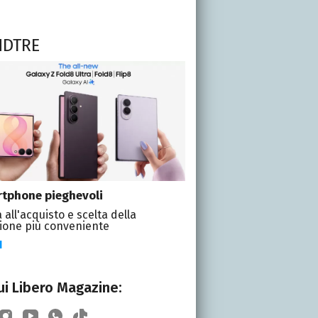
NDTRE
tphone pieghevoli
 all'acquisto e scelta della
ione più conveniente
I
i Libero Magazine: