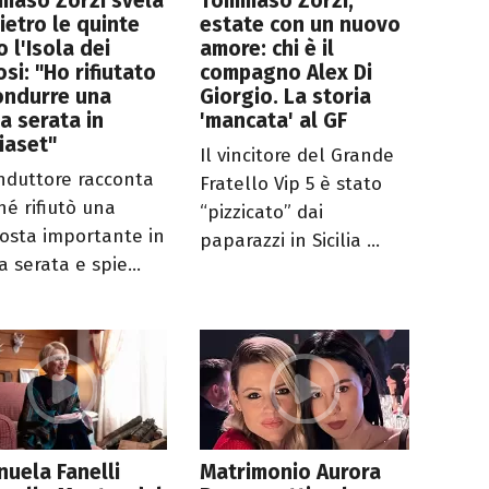
maso Zorzi svela
Tommaso Zorzi,
ietro le quinte
estate con un nuovo
 l'Isola dei
amore: chi è il
si: "Ho rifiutato
compagno Alex Di
ondurre una
Giorgio. La storia
a serata in
'mancata' al GF
iaset"
Il vincitore del Grande
onduttore racconta
Fratello Vip 5 è stato
hé rifiutò una
“pizzicato” dai
osta importante in
paparazzi in Sicilia ...
 serata e spie...
uela Fanelli
Matrimonio Aurora