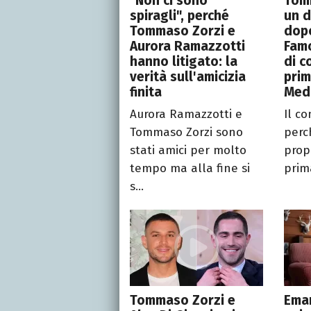
"Non ci sono
Tom
spiragli", perché
un d
Tommaso Zorzi e
dopo
Aurora Ramazzotti
Famo
hanno litigato: la
di c
verità sull'amicizia
prim
finita
Med
Aurora Ramazzotti e
Il c
Tommaso Zorzi sono
perc
stati amici per molto
prop
tempo ma alla fine si
prima
s...
Tommaso Zorzi e
Eman