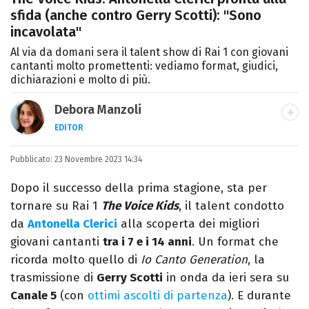
sfida (anche contro Gerry Scotti): "Sono
incavolata"
Al via da domani sera il talent show di Rai 1 con giovani
cantanti molto promettenti: vediamo format, giudici,
dichiarazioni e molto di più.
Debora Manzoli
EDITOR
LINKEDIN
INSTAGRAM
FACEBOOK
SITO
Pubblicato:
Scrittrice, copywriter, editor e pubblicista
23 Novembre 2023 14:34
mantovana, laureata in Lettere, Cinema e
Dopo il successo della prima stagione, sta per
Tv. Ha due libri all’attivo e ama la scrittura
tornare su Rai 1
The Voice Kids
, il talent condotto
alla follia.
da
Antonella Clerici
alla scoperta dei migliori
giovani cantanti
tra i 7 e i 14 anni
. Un format che
ricorda molto quello di
Io Canto Generation
, la
trasmissione di
Gerry Scotti
in onda da ieri sera su
Canale 5
(con
ottimi ascolti di partenza
). E durante