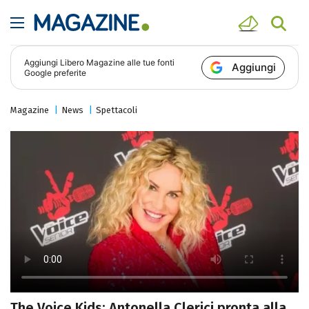
Aggiungi
Libero Magazine
alle tue fonti
Aggiungi
Google preferite
Magazine
News
Spettacoli
The Voice Kids: Antonella Clerici pronta alla