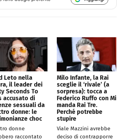
d Leto nella
Milo Infante, la Rai
ra, il leader dei
sceglie il ‘rivale’ (a
ty Seconds To
sorpresa): tocca a
 accusato di
Federico Ruffo con Mi
enze sessuali da
manda Rai Tre.
tro donne: le
Perché potrebbe
imonianze choc
stupire
tro donne
Viale Mazzini avrebbe
bbero raccontato
deciso di contrapporre