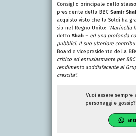
Consiglio principale dello stess
presidente della BBC
Samir Sha
acquisto visto che la Soldi ha gr
sia nel Regno Unito:
"Marinella 
detto
Shah
–
ed una profonda com
pubblici. Il suo ulteriore contribu
Board e vicepresidente della B
critico ed entusiasmante per BBC
rendimento soddisfacente al Grup
crescita".
Vuoi essere sempre a
personaggi e gossip? 
Ent