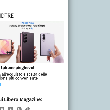
NDTRE
tphone pieghevoli
 all'acquisto e scelta della
ione più conveniente
I
i Libero Magazine: