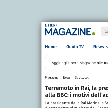
LIBERO
/
Home
Guida TV
News
Aggiungi
Libero Magazine
alle tu
Magazine
News
Spettacoli
Terremoto in Rai, la pre
alla BBC: i motivi dell’
La presidente della Rai Marinella So