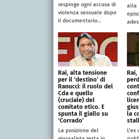
respinge ogni accusa di
alla
violenza sessuale dopo
epis
il documentario...
ades
Rai, alta tensione
Rai,
per il ‘destino’ di
perd
Ranucci: il ruolo del
cont
Cda e quello
conf
(cruciale) del
lice
comitato etico. E
gius
spunta il giallo su
la c
‘Corrado’
stal
La posizione del
L'ex 
giornalista resta in
pubb