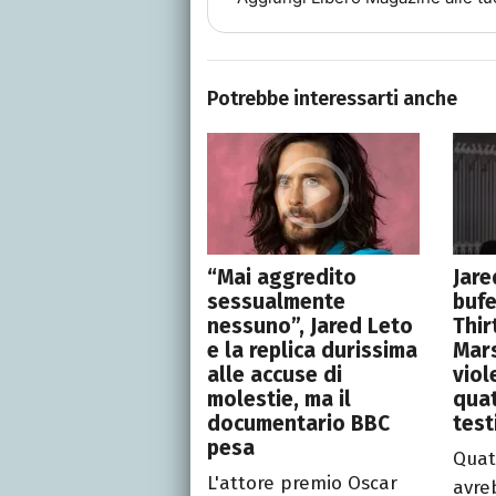
Potrebbe interessarti anche
“Mai aggredito
Jare
sessualmente
bufe
nessuno”, Jared Leto
Thir
e la replica durissima
Mars
alle accuse di
viol
molestie, ma il
quat
documentario BBC
test
pesa
Quat
L'attore premio Oscar
avre