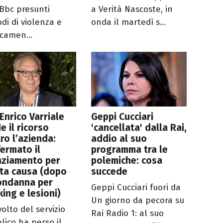
 Bbc presunti
a Verità Nascoste, in
odi di violenza e
onda il martedì s...
camen...
 Enrico Varriale
Geppi Cucciari
e il ricorso
'cancellata' dalla Rai,
ro l’azienda:
addio al suo
ermato il
programma tra le
nziamento per
polemiche: cosa
ta causa (dopo
succede
ondanna per
Geppi Cucciari fuori da
king e lesioni)
Un giorno da pecora su
volto del servizio
Rai Radio 1: al suo
lico ha perso il