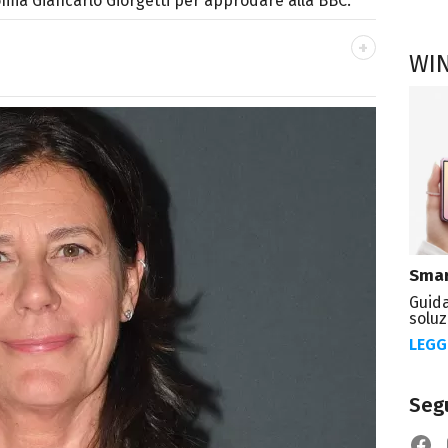
omia Giancarlo Giorgetti per approdare alla BBC.
WI
OOK
ttà di Parthenope, si definisce "madriletana".
umero imprecisato di testate) di spettacoli e
Smar
Guida
soluz
LEGG
Segu