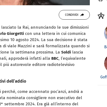
CONDIVIDI
lasciato la Rai, annunciando le sue dimissioni
rlo Giorgetti
con una lettera in cui comunica
ssimo 10 agosto 2024. La sua decisione è stata
a di viale Mazzini e sarà formalizzata quando si
B
razione la settimana prossima. La
Soldi
lascia
nali, approderà infatti alla
BBC
, l’equivalente
l più autorevole editore radiotelevisivo
Gof
tivi dell’addio
i perché, come accennato poc’anzi, andrà a
ata nominata consigliere non esecutivo del
° settembre 2024. Era già all’interno del