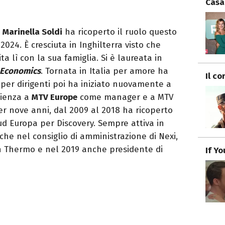
Casa
i
Marinella Soldi
ha ricoperto il ruolo questo
2024. È cresciuta in Inghilterra visto che
ta lì con la sua famiglia. Si è laureata in
 Economics
. Tornata in Italia per amore ha
Il co
per dirigenti poi ha iniziato nuovamente a
rienza a
MTV Europe
come manager e a MTV
Per nove anni, dal 2009 al 2018 ha ricoperto
Sud Europa per Discovery. Sempre attiva in
he nel consiglio di amministrazione di Nexi,
on Thermo e nel 2019 anche presidente di
If Y