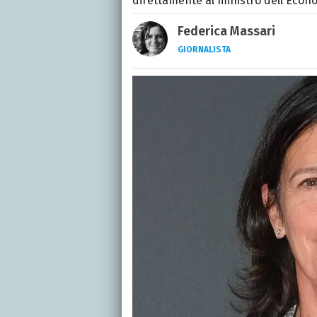
direttamente al ministro dell'Econ
Federica Massari
GIORNALISTA
LINKEDIN
INSTAGRAM
FACEB
Giornalista nata nella ci
Da anni scrive (per un n
musica, TV e calcio.