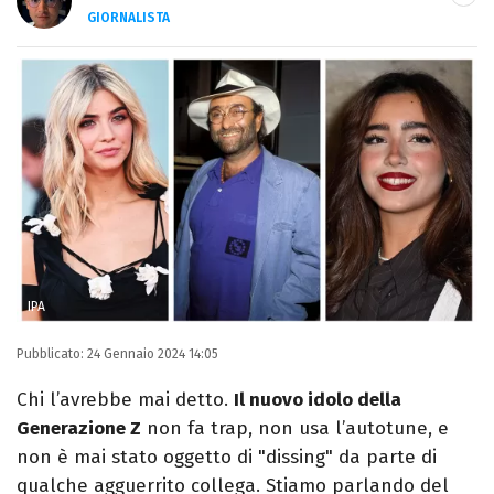
GIORNALISTA
Autore, giornalista, cantautore. Laureato in
Letterature Straniere, è appassionato di
cinema, poesia e Shakespeare. Scrive
canzoni e ama i gatti.
IPA
Pubblicato:
24 Gennaio 2024 14:05
Chi l’avrebbe mai detto.
Il nuovo idolo della
Generazione Z
non fa trap, non usa l’autotune, e
non è mai stato oggetto di "dissing" da parte di
qualche agguerrito collega. Stiamo parlando del