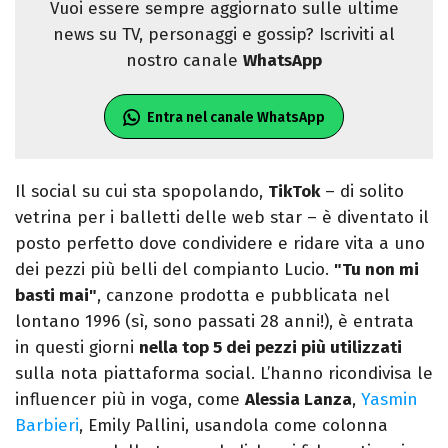
Vuoi essere sempre aggiornato sulle ultime
news su TV, personaggi e gossip? Iscriviti al
nostro canale
WhatsApp
Entra nel canale WhatsApp
Il social su cui sta spopolando,
TikTok
– di solito
vetrina per i balletti delle web star – è diventato il
posto perfetto dove condividere e ridare vita a uno
dei pezzi più belli del compianto Lucio.
"Tu non mi
basti mai"
, canzone prodotta e pubblicata nel
lontano 1996 (sì, sono passati 28 anni!), è entrata
in questi giorni
nella top 5 dei pezzi più utilizzati
sulla nota piattaforma social. L’hanno ricondivisa le
influencer più in voga, come
Alessia Lanza
,
Yasmin
Barbieri
, Emily Pallini, usandola come colonna