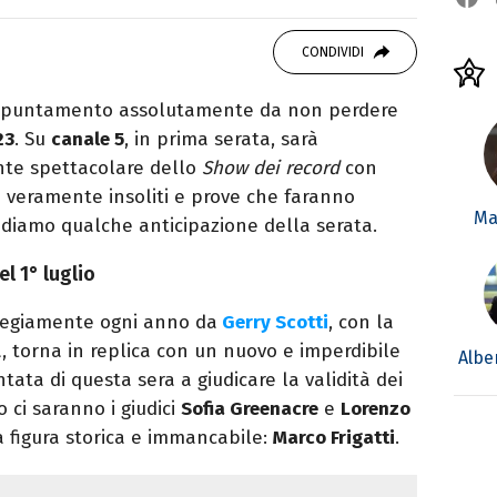
OOK
SITO
ditor e pubblicista mantovana, laureata in
CONDIVIDI
due libri all’attivo e ama la scrittura alla
ppuntamento assolutamente da non perdere
23
. Su
canale 5
, in prima serata, sarà
te spettacolare dello
Show dei record
con
i veramente insoliti e prove che faranno
Ma
ediamo qualche anticipazione della serata.
el 1° luglio
regiamente ogni anno da
Gerry Scotti
, con la
à, torna in replica con un nuovo e imperdibile
Albe
ta di questa sera a giudicare la validità dei
 ci saranno i giudici
Sofia Greenacre
e
Lorenzo
 figura storica e immancabile:
Marco Frigatti
.