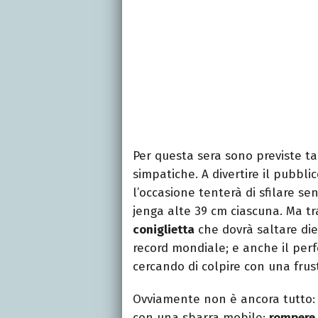
Per questa sera sono previste tant
simpatiche. A divertire il pubbli
l’occasione tenterà di sfilare se
jenga alte 39 cm ciascuna. Ma tr
coniglietta
che dovrà saltare diec
record mondiale; e anche il pe
cercando di colpire con una frus
Ovviamente non è ancora tutto
con una sbarra mobile;
rompere 