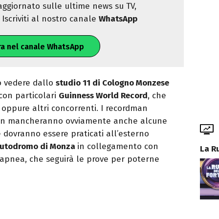
ggiornato sulle ultime news su TV,
Iscriviti al nostro canale
WhatsApp
ra nel canale WhatsApp
o vedere dallo
studio 11 di Cologno Monzese
con particolari
Guinness World Record
, che
 oppure altri concorrenti. I recordman
non mancheranno ovviamente anche alcune
he dovranno essere praticati all’esterno
utodromo di Monza
in collegamento con
La R
 apnea, che seguirà le prove per poterne