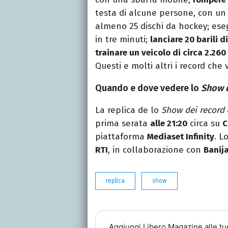
testa di alcune persone, con u
almeno 25 dischi da hockey; ese
in tre minuti;
lanciare 20 barili di
trainare un veicolo di circa 2.260
Questi e molti altri i record che
Quando e dove vedere lo
Show d
La replica de lo
Show dei record
prima serata
alle 21:20
circa su
C
piattaforma
Mediaset Infinity
. L
RTI
, in collaborazione con
Banija
replica
show
Aggiungi
Libero Magazine
alle tu