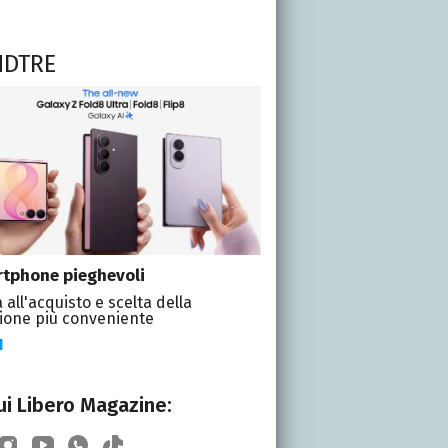
NDTRE
tphone pieghevoli
 all'acquisto e scelta della
ione più conveniente
I
i Libero Magazine: