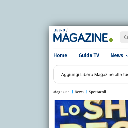
LIBERO
/
Home
Guida TV
News
Aggiungi
Libero Magazine
alle tu
Magazine
News
Spettacoli