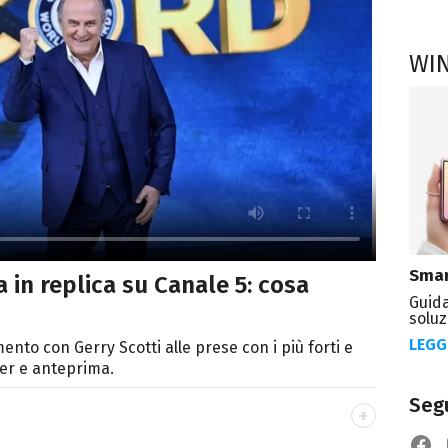
WI
Smar
 in replica su Canale 5: cosa
Guida
soluz
LEGG
nto con Gerry Scotti alle prese con i più forti e
mer e anteprima.
Segu