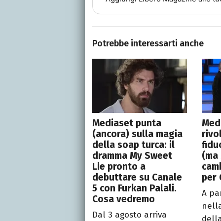
Potrebbe interessarti anche
Mediaset punta
Med
(ancora) sulla magia
rivo
della soap turca: il
fidu
dramma My Sweet
(ma 
Lie pronto a
camb
debuttare su Canale
per 
5 con Furkan Palali.
A pa
Cosa vedremo
nell
Dal 3 agosto arriva
dell