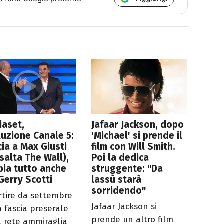
iaset,
Jafaar Jackson, dopo
luzione Canale 5:
'Michael' si prende il
cia a Max Giusti
film con Will Smith.
salta The Wall),
Poi la dedica
ia tutto anche
struggente: "Da
Gerry Scotti
lassù starà
sorridendo"
rtire da settembre
Jafaar Jackson si
a fascia preserale
prende un altro film
a rete ammiraglia