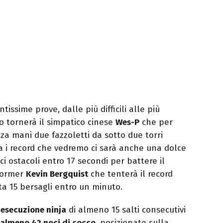
issime prove, dalle più difficili alle più
co tornerà il simpatico cinese
Wes-P
che per
nza mani due fazzoletti da sotto due torri
a i record che vedremo ci sarà anche una dolce
i ostacoli entro 17 secondi per battere il
rformer
Kevin Bergquist
che tenterà il record
ta 15 bersagli entro un minuto.
:
esecuzione ninja
di almeno 15 salti consecutivi
almeno 42 noci di cocco
, posizionate sulla