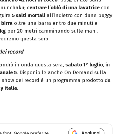
n nunchaku;
centrare l’oblò di una lavatrice
con
guire
5 salti mortali
all’indietro con dune buggy
 birra
oltre una barra entro due minuti e
 kg
per 20 metri camminando sulle mani.
 vedremo questa sera.
ei record
andrà in onda questa sera,
sabato 1° luglio
, in
anale 5
. Disponibile anche On Demand sulla
o show dei record è un programma prodotto da
y Italia
.
Aggiungi
e fonti Google preferite