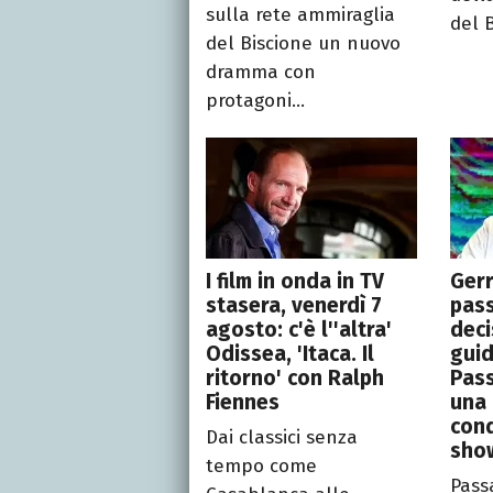
sulla rete ammiraglia
del B
del Biscione un nuovo
dramma con
protagoni...
I film in onda in TV
Gerr
stasera, venerdì 7
pass
agosto: c'è l''altra'
deci
Odissea, 'Itaca. Il
guid
ritorno' con Ralph
Pass
Fiennes
una
cond
Dai classici senza
show
tempo come
Pass