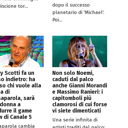
dopo il successo
iscione tor...
planetario di 'Michael'.
Poi...
y Scotti fa un
Non solo Noemi,
o indietro: ha
caduti dal palco
so chi vuole alla
anche Gianni Morandi
a di
e Massimo Ranieri: i
aparola, sarà
capitomboli più
 donna a
clamorosi di cui forse
urre il game
vi siete dimenticati
 di Canale 5
Una serie infinita di
aparola cambia
artisti traditi dal palco: