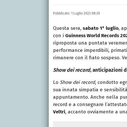
LINKEDIN
INSTAGRAM
FACEB
Scrittrice, copywriter, e
Pubblicato:
1 Luglio 2023 08:30
Lettere, Cinema e Tv. Ha 
follia.
Questa sera,
sabato
1° luglio
, a
con i
Guinness World Records 20
riproposta una puntata veramen
performance imperdibili, primat
rimanere con il fiato sospeso. V
Show dei record
, anticipazioni d
Lo
Show dei record
, condotto eg
sua innata simpatia e sensibilit
appuntamento. Anche nella punta
record e a consegnare l’attestato
Veltri
, accanto ovviamente a una