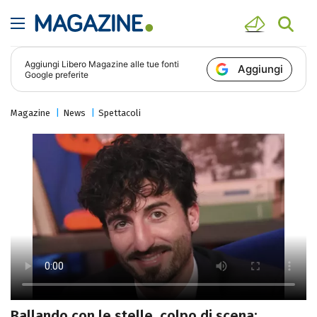
Aggiungi
Libero Magazine
alle tue fonti
Aggiungi
Google preferite
Magazine
News
Spettacoli
Ballando con le stelle, colpo di scena: