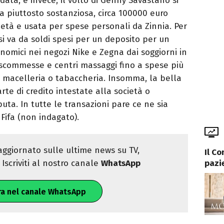
 data, e invece, il volto di Genny Savastano si
a piuttosto sostanziosa, circa 100000 euro
ietà e usata per spese personali da Zinnia. Per
i va da soldi spesi per un deposito per un
omici nei negozi Nike e Zegna dai soggiorni in
i scommesse e centri massaggi fino a spese più
, macelleria o tabaccheria. Insomma, la bella
te di credito intestate alla società o
puta. In tutte le transazioni pare ce ne sia
ifa (non indagato).
ggiornato sulle ultime news su TV,
Il C
pazi
Iscriviti al nostro canale
WhatsApp
ra nel canale WhatsApp