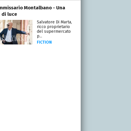
ommissario Montalbano - Una
 di luce
Salvatore Di Marta,
ricco proprietario
del supermercato
p...
FICTION