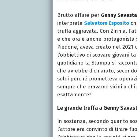
per quotidiani, settiman
e spettacoli.
Brutto affare per
Genny Savast
interprete
Salvatore Esposito
che
truffa aggravata. Con Zinnia, l’a
e che ora è anche protagonista su
Piedone, aveva creato nel 2021 u
l’obbiettivo di scovare giovani ta
quotidiano la Stampa si racconta
che avrebbe dichiarato, secondo
soldi perché prometteva operazi
sempre che eravamo vicini a chiu
esattamente?
Le grande truffa a Genny Savast
In sostanza, secondo quanto sost
l’attore era convinto di tirare fu