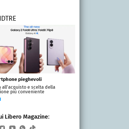
NDTRE
tphone pieghevoli
 all'acquisto e scelta della
ione più conveniente
I
i Libero Magazine: