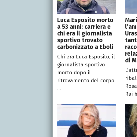
Luca Esposito morto
Mari
a 53 anni: carriera e
l’am
chi era il giornalista
Uras
sportivo trovato
tant
carbonizzato a Eboli
racc
rela
Chi era Luca Esposito, il
di M
giornalista sportivo
L'att
morto dopo il
ribal
ritrovamento del corpo
Rosa
...
Rai h