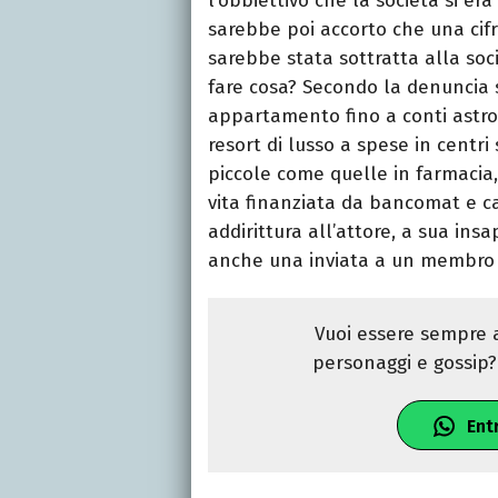
l’obbiettivo che la società si era
sarebbe poi accorto che una cifr
sarebbe stata sottratta alla soc
fare cosa? Secondo la denuncia s
appartamento fino a conti astron
resort di lusso a spese in centr
piccole come quelle in farmacia
vita finanziata da bancomat e car
addirittura all’attore, a sua insa
anche una inviata a un membro F
Vuoi essere sempre a
personaggi e gossip? 
Ent