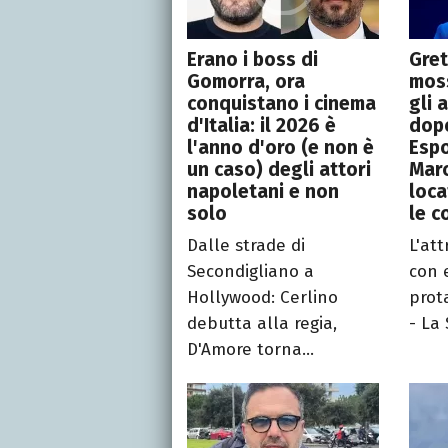
Erano i boss di
Gret
Gomorra, ora
moss
conquistano i cinema
gli 
d'Italia: il 2026 è
dop
l'anno d'oro (e non è
Espo
un caso) degli attori
Marc
napoletani e non
loca
solo
le c
Dalle strade di
L'att
Secondigliano a
con 
Hollywood: Cerlino
prot
debutta alla regia,
- La 
D'Amore torna...