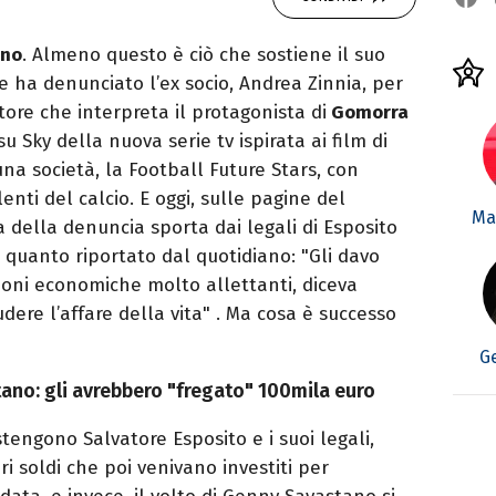
ali, siti e agenzie, prevalentemente di cronaca
ano
. Almeno questo è ciò che sostiene il suo
 ha denunciato l’ex socio, Andrea Zinnia, per
ttore che interpreta il protagonista di
Gomorra
 Sky della nuova serie tv ispirata ai film di
na società, la Football Future Stars, con
lenti del calcio. E oggi, sulle pagine del
Mar
 della denuncia sporta dai legali di Esposito
 quanto riportato dal quotidiano: "Gli davo
oni economiche molto allettanti, diceva
dere l’affare della vita" . Ma cosa è successo
G
ano: gli avrebbero "fregato" 100mila euro
engono Salvatore Esposito e i suoi legali,
ori soldi che poi venivano investiti per