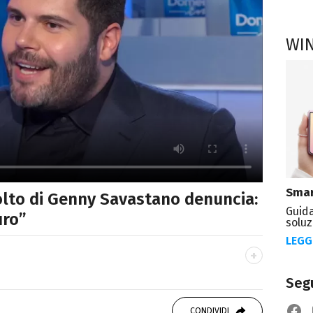
WI
Smar
volto di Genny Savastano denuncia:
Guida
uro”
soluz
LEGG
Segu
OOK
SITO
 Politiche, giornalista per caso. Ho scritto
CONDIVIDI