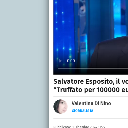
Salvatore Esposito, il 
“Truffato per 100000 e
Valentina Di Nino
GIORNALISTA
LINKEDIN
INSTAGRAM
FACEB
Romana, laurea in Scienze
Pubblicato:
8 Dicembre 2024 13:22