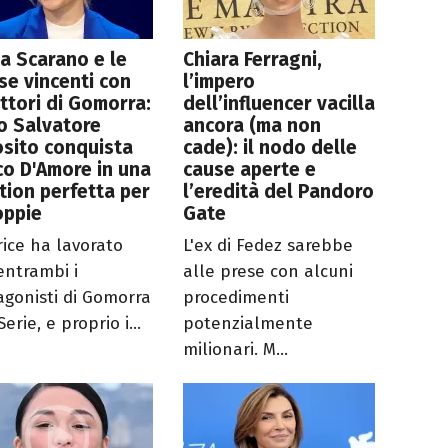
a Scarano e le
Chiara Ferragni,
e vincenti con
l’impero
attori di Gomorra:
dell’influencer vacilla
o Salvatore
ancora (ma non
sito conquista
cade): il nodo delle
o D'Amore in una
cause aperte e
tion perfetta per
l’eredità del Pandoro
oppie
Gate
rice ha lavorato
L'ex di Fedez sarebbe
entrambi i
alle prese con alcuni
agonisti di Gomorra
procedimenti
Serie, e proprio i...
potenzialmente
milionari. M...