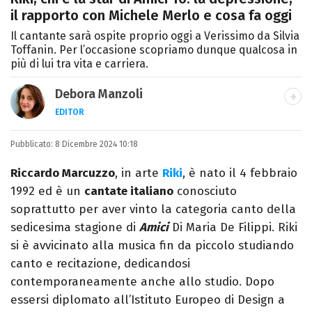
il rapporto con Michele Merlo e cosa fa oggi
Il cantante sarà ospite proprio oggi a Verissimo da Silvia
Toffanin. Per l’occasione scopriamo dunque qualcosa in
più di lui tra vita e carriera.
Debora Manzoli
EDITOR
LINKEDIN
INSTAGRAM
FACEBOOK
SITO
Pubblicato:
Scrittrice, copywriter, editor e pubblicista
8 Dicembre 2024 10:18
mantovana, laureata in Lettere, Cinema e
Riccardo Marcuzzo
, in arte
Riki
, è nato il 4 febbraio
Tv. Ha due libri all’attivo e ama la scrittura
1992 ed è un
cantate italiano
conosciuto
alla follia.
soprattutto per aver vinto la categoria canto della
sedicesima stagione di
Amici
Di Maria De Filippi. Riki
si è avvicinato alla musica fin da piccolo studiando
canto e recitazione, dedicandosi
contemporaneamente anche allo studio. Dopo
essersi diplomato all’Istituto Europeo di Design a