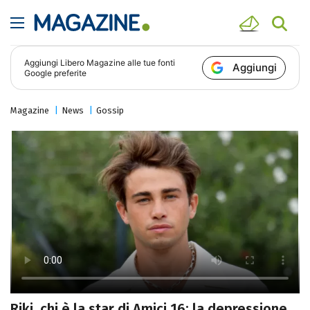
Aggiungi
Libero Magazine
alle tue fonti
Aggiungi
Google preferite
Magazine
News
Gossip
Riki, chi è la star di Amici 16: la depressione,