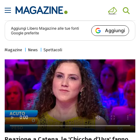
Aggiungi
Libero Magazine
alle tue fonti
Aggiungi
Google preferite
Magazine
News
Spettacoli
Reazione a Catena, le 'Chicche d’Uva' fanno