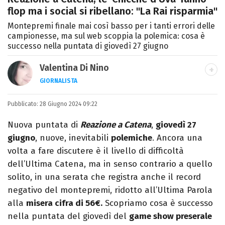
flop ma i social si ribellano: "La Rai risparmia"
Montepremi finale mai così basso per i tanti errori delle
campionesse, ma sul web scoppia la polemica: cosa è
successo nella puntata di giovedì 27 giugno
Valentina Di Nino
GIORNALISTA
LINKEDIN
INSTAGRAM
FACEBOOK
SITO
Pubblicato:
Romana, laurea in Scienze Politiche,
28 Giugno 2024 09:22
giornalista per caso. Ho scritto per
Nuova puntata di
Reazione a Catena
,
giovedì 27
quotidiani, settimanali, siti e agenzie,
giugno
, nuove, inevitabili
polemiche
. Ancora una
prevalentemente di cronaca e spettacoli.
volta a fare discutere è il livello di difficoltà
dell’Ultima Catena, ma in senso contrario a quello
solito, in una serata che registra anche il record
negativo del montepremi, ridotto all’Ultima Parola
alla
misera cifra di 56€.
Scopriamo cosa è successo
nella puntata del giovedì del
game show preserale