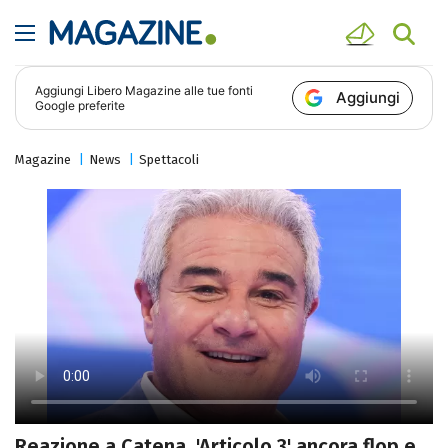
Aggiungi
Libero Magazine
alle tue fonti
Aggiungi
Google preferite
Magazine
News
Spettacoli
Reazione a Catena, 'Articolo 3' ancora flop e