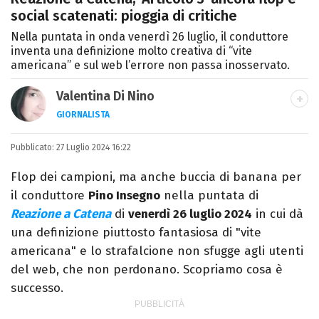
social scatenati: pioggia di critiche
Nella puntata in onda venerdì 26 luglio, il conduttore
inventa una definizione molto creativa di “vite
americana” e sul web l’errore non passa inosservato.
Valentina Di Nino
GIORNALISTA
LINKEDIN
INSTAGRAM
FACEBOOK
SITO
Pubblicato:
Romana, laurea in Scienze Politiche,
27 Luglio 2024 16:22
giornalista per caso. Ho scritto per
Flop dei campioni, ma anche buccia di banana per
quotidiani, settimanali, siti e agenzie,
il conduttore
Pino Insegno
nella puntata di
prevalentemente di cronaca e spettacoli.
Reazione a Catena
di
venerdì 26 luglio 2024
in cui dà
una definizione piuttosto fantasiosa di "vite
americana" e lo strafalcione non sfugge agli utenti
del web, che non perdonano. Scopriamo cosa è
successo.