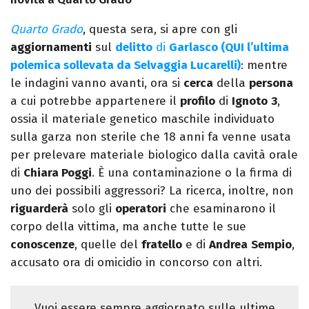
Quarto Grado
, questa sera, si apre con gli
aggiornamenti
sul
delitto
di
Garlasco (QUI l’ultima
polemica sollevata da Selvaggia Lucarelli)
: mentre
le indagini vanno avanti, ora si
cerca
della
persona
a cui potrebbe appartenere il
profilo
di
Ignoto
3
,
ossia il materiale genetico maschile individuato
sulla garza non sterile che 18 anni fa venne usata
per prelevare materiale biologico dalla cavità orale
di
Chiara Poggi
. È una contaminazione o la firma di
uno dei possibili aggressori? La ricerca, inoltre, non
riguarderà
solo gli
operatori
che esaminarono il
corpo della vittima, ma anche tutte le sue
conoscenze
, quelle del
fratello
e di
Andrea
Sempio
,
accusato ora di omicidio in concorso con altri.
Vuoi essere sempre aggiornato sulle ultime