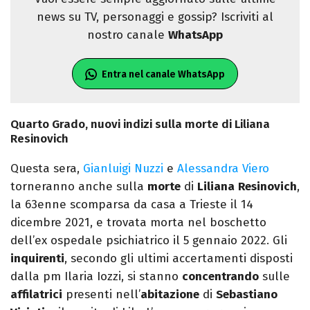
news su TV, personaggi e gossip? Iscriviti al
nostro canale
WhatsApp
Entra nel canale WhatsApp
Quarto Grado, nuovi indizi sulla morte di Liliana
Resinovich
Questa sera,
Gianluigi Nuzzi
e
Alessandra Viero
torneranno anche sulla
morte
di
Liliana
Resinovich
,
la 63enne scomparsa da casa a Trieste il 14
dicembre 2021, e trovata morta nel boschetto
dell’ex ospedale psichiatrico il 5 gennaio 2022. Gli
inquirenti
, secondo gli ultimi accertamenti disposti
dalla pm Ilaria Iozzi, si stanno
concentrando
sulle
affilatrici
presenti nell’
abitazione
di
Sebastiano