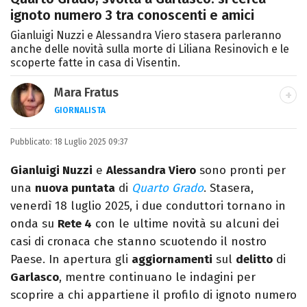
ignoto numero 3 tra conoscenti e amici
Gianluigi Nuzzi e Alessandra Viero stasera parleranno
anche delle novità sulla morte di Liliana Resinovich e le
scoperte fatte in casa di Visentin.
Mara Fratus
GIORNALISTA
Nella mia vita non possono mancare, il
Pubblicato:
18 Luglio 2025 09:37
silenzio, il mare e Il Libro dell'inquietudine
sul comodino, insieme a un romanzo di
Gianluigi Nuzzi
e
Alessandra Viero
sono pronti per
Zafon.
una
nuova puntata
di
Quarto Grado
. Stasera,
venerdì 18 luglio 2025, i due conduttori tornano in
onda su
Rete 4
con le ultime novità su alcuni dei
casi di cronaca che stanno scuotendo il nostro
Paese. In apertura gli
aggiornamenti
sul
delitto
di
Garlasco
, mentre continuano le indagini per
scoprire a chi appartiene il profilo di ignoto numero