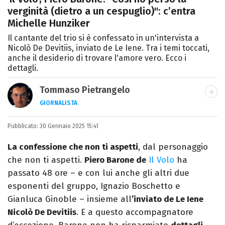
verginità (dietro a un cespuglio)": c’entra
Michelle Hunziker
Il cantante del trio si è confessato in un'intervista a
Nicolò De Devitiis, inviato de Le Iene. Tra i temi toccati,
anche il desiderio di trovare l'amore vero. Ecco i
dettagli.
Tommaso Pietrangelo
GIORNALISTA
Autore, giornalista, cantautore. Laureato in
Pubblicato:
30 Gennaio 2025 15:41
Letterature Straniere, è appassionato di
cinema, poesia e Shakespeare. Scrive
La confessione che non ti aspetti
, dal personaggio
canzoni e ama i gatti.
che non ti aspetti.
Piero Barone de
Il Volo
ha
passato 48 ore – e con lui anche gli altri due
esponenti del gruppo, Ignazio Boschetto e
Gianluca Ginoble – insieme all
’inviato de Le Iene
Nicolò De Devitiis
. E a questo accompagnatore