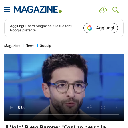
Aggiungi
Libero Magazine
alle tue fonti
Aggiungi
Google preferite
Magazine
News
Gossip
'Il Volo', Piero Barone: "Così ho perso la