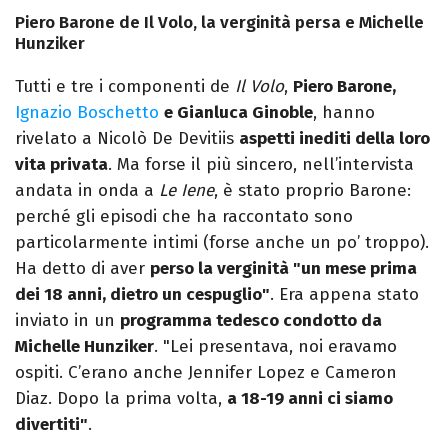
Piero Barone de Il Volo, la verginità persa e Michelle
Hunziker
Tutti e tre i componenti de
Il Volo
,
Piero Barone,
Ignazio Boschetto
e Gianluca Ginoble
, hanno
rivelato a Nicolò De Devitiis
aspetti inediti della loro
vita privata
. Ma forse il più sincero, nell’intervista
andata in onda a
Le Iene
, è stato proprio Barone:
perché gli episodi che ha raccontato sono
particolarmente intimi (forse anche un po’ troppo).
Ha detto di aver
perso la verginità "un mese prima
dei 18 anni, dietro un cespuglio"
. Era appena stato
inviato in un
programma tedesco condotto da
Michelle Hunziker
. "Lei presentava, noi eravamo
ospiti. C’erano anche Jennifer Lopez e Cameron
Diaz. Dopo la prima volta,
a 18-19 anni ci siamo
divertiti"
.