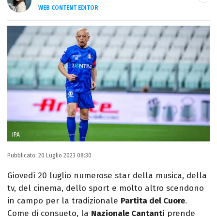
WEB CONTENT EDITOR
Content Editor e aspirante giornalista,
appassionata di arte e libri con un amore
per la scrittura scoperto quasi per caso.
IPA
Pubblicato:
20 Luglio 2023 08:30
Giovedì 20 luglio numerose star della musica, della
tv, del cinema, dello sport e molto altro scendono
in campo per la tradizionale
Partita del Cuore
.
Come di consueto, la
Nazionale Cantanti
prende