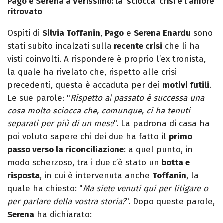
Pago e Serena a Verissimo: la ‘sciocca’ crisi e l’amore
ritrovato
Ospiti di
Silvia Toffanin
,
Pago
e
Serena Enardu
sono
stati subito incalzati sulla
recente crisi
che li ha
visti coinvolti. A rispondere è proprio l’ex tronista,
la quale ha rivelato che, rispetto alle crisi
precedenti, questa è accaduta per dei
motivi futili
.
Le sue parole: "
Rispetto al passato è successa una
cosa molto sciocca che, comunque, ci ha tenuti
separati per più di un mese
". La padrona di casa ha
poi voluto sapere chi dei due ha fatto il
primo
passo verso la riconciliazione
: a quel punto, in
modo scherzoso, tra i due c’è stato un
botta e
risposta
, in cui è intervenuta anche
Toffanin
, la
quale ha chiesto: "
Ma siete venuti qui per litigare o
per parlare della vostra storia?
". Dopo queste parole,
Serena
ha dichiarato: