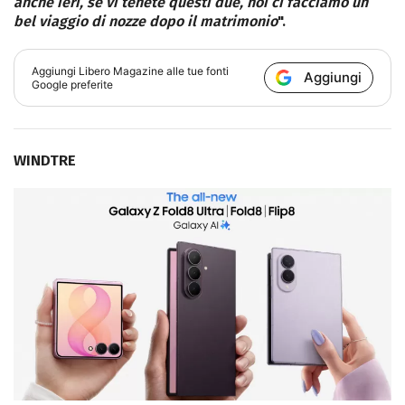
anche ieri, se vi tenete questi due, noi ci facciamo un
bel viaggio di nozze dopo il matrimonio
".
Aggiungi
Libero Magazine
alle tue fonti
Aggiungi
Google preferite
WINDTRE