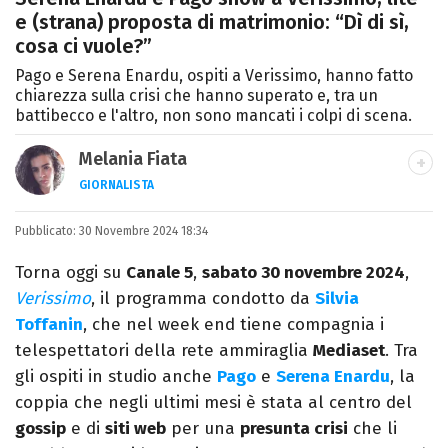
e (strana) proposta di matrimonio: “Dì di sì,
cosa ci vuole?”
Pago e Serena Enardu, ospiti a Verissimo, hanno fatto
chiarezza sulla crisi che hanno superato e, tra un
battibecco e l'altro, non sono mancati i colpi di scena.
Melania Fiata
GIORNALISTA
Laureata in Lettere, divoratrice di libri e
Pubblicato:
30 Novembre 2024 18:34
serie. Scrivo di spettacoli, film e TV.
Torna oggi su
Canale 5
,
sabato 30 novembre 2024
,
Verissimo
, il programma condotto da
Silvia
Toffanin
, che nel week end tiene compagnia i
telespettatori della rete ammiraglia
Mediaset
. Tra
gli ospiti in studio anche
Pago
e
Serena Enardu
, la
coppia che negli ultimi mesi è stata al centro del
gossip
e di
siti web
per una
presunta crisi
che li