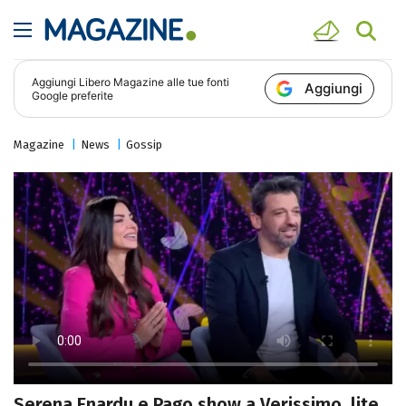
Aggiungi
Libero Magazine
alle tue fonti
Aggiungi
Google preferite
Magazine
News
Gossip
Serena Enardu e Pago show a Verissimo, lite