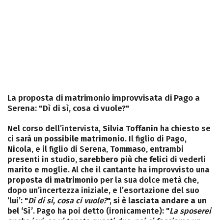
La proposta di matrimonio improvvisata di Pago a
Serena: "Dì di sì, cosa ci vuole?"
Nel corso dell’intervista,
Silvia Toffanin
ha chiesto se
ci sarà un
possibile matrimonio
. Il figlio di Pago,
Nicola
, e il figlio di Serena,
Tommaso
, entrambi
presenti in studio,
sarebbero più che felici
di vederli
marito e moglie. Al che il cantante ha improvvisto una
proposta di matrimonio
per la sua dolce metà che,
dopo un’incertezza iniziale, e l’esortazione del suo
‘lui’: "
Dì di sì, cosa ci vuole?
",
si è lasciata andare a un
bel ‘Sì’
. Pago ha poi detto (ironicamente): "
La sposerei