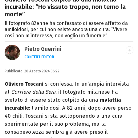
incurabile: “Ho vissuto troppo, non temo la
morte”
Il fotografo 82enne ha confessato di essere affetto da
amiloidosi, per cui non esiste ancora una cura: “Vivere
così non m’interessa, non voglio un funerale”
Pietro Guerrini
CONTENT EDITOR
Laurea in Lettere, smania di viaggi e
Pubblicato:
28 Agosto 2024 06:22
passione per i cartoni (della pizza e della
Pixar).
Oliviero Toscani
si confessa. In un’ampia intervista
al
Corriere della Sera
, il fotografo milanese ha
svelato di essere stato colpito da una
malattia
incurabile
: l’amiloidosi. A 82 anni, dopo avere perso
40 chili, Toscani si sta sottoponendo a una cura
sperimentale per il suo problema, ma la
consapevolezza sembra già avere preso il