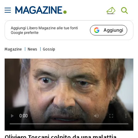
Aggiungi
Libero Magazine
alle tue fonti
Aggiungi
Google preferite
Magazine
News
Gossip
Oliviero Toscani colpito da una malattia