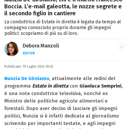
Boccia. L’e-mail galeotta, le nozze segrete e
il secondo figlio in cantiere
La conduttrice di Estate in diretta è legata da tempo al
compagno conosciuto proprio durante gli impegni
politici: scopriamo di più su di loro.
Debora Manzoli
EDITOR
LINKEDIN
INSTAGRAM
FACEBOOK
SITO
Pubblicato:
Scrittrice, copywriter, editor e pubblicista
19 Luglio 2024 10:45
mantovana, laureata in Lettere, Cinema e
Nunzia De Girolamo
, attualmente alle redini del
Tv. Ha due libri all’attivo e ama la scrittura
programma
Estate in diretta
con
Gianluca Semprini
,
alla follia.
è una nota conduttrice televisiva, nonché ex
Ministro delle politiche agricole alimentari e
forestali. Dopo aver deciso di lasciare gli impegni
politici, Nunzia si è infatti dedicata al giornalismo
scrivendo per importanti testate, e agli impegni