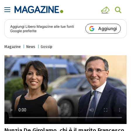
Aggiungi
Libero Magazine
alle tue fonti
Aggiungi
Google preferite
Magazine
News
Gossip
Nunzia De Girolamo, chi è il marito Francesco