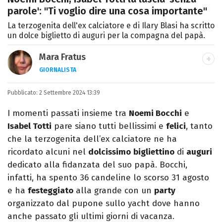
parole': "Ti voglio dire una cosa importante"
La terzogenita dell'ex calciatore e di Ilary Blasi ha scritto
un dolce biglietto di auguri per la compagna del papà.
Mara Fratus
GIORNALISTA
Nella mia vita non possono mancare, il
Pubblicato:
2 Settembre 2024 13:39
silenzio, il mare e Il Libro dell'inquietudine
sul comodino, insieme a un romanzo di
I momenti passati insieme tra
Noemi Bocchi
e
Zafon.
Isabel Totti
pare siano tutti bellissimi e
felici
, tanto
che la terzogenita dell’ex calciatore ne ha
ricordato alcuni nel
dolcissimo
bigliettino
di
auguri
dedicato alla fidanzata del suo papà. Bocchi,
infatti, ha spento 36 candeline lo scorso 31 agosto
e ha
festeggiato
alla grande con un
party
organizzato dal pupone sullo yacht dove hanno
anche passato gli ultimi giorni di vacanza.