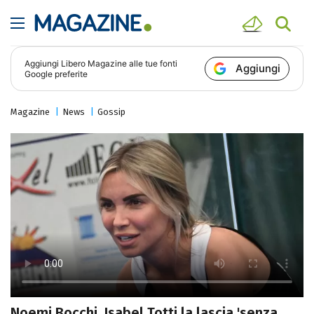
Aggiungi
Libero Magazine
alle tue fonti
Aggiungi
Google preferite
Magazine
News
Gossip
Noemi Bocchi, Isabel Totti la lascia 'senza