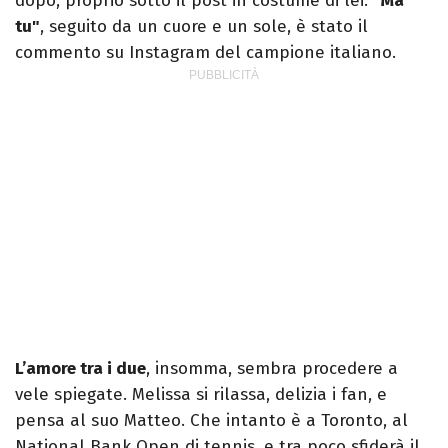
dopo, proprio sotto il post in costume di lei.
"Ma
tu"
, seguito da un cuore e un sole, è stato il
commento su Instagram del campione italiano.
L’amore tra i due
, insomma, sembra procedere a
vele spiegate. Melissa si rilassa, delizia i fan, e
pensa al suo Matteo. Che intanto è a Toronto, al
National Bank Open di tennis, e tra poco sfiderà il