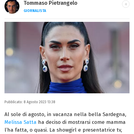
Tommaso Pietrangelo
GIORNALISTA
Autore, giornalista, cantautore. Laureato in
Letterature Straniere, è appassionato di
cinema, poesia e Shakespeare. Scrive
canzoni e ama i gatti.
Pubblicato:
8 Agosto 2023 13:38
Al sole di agosto, in vacanza nella bella Sardegna,
Melissa Satta
ha deciso di mostrarsi come mamma
l’ha fatta, o quasi. La showgirl e presentatrice tv,