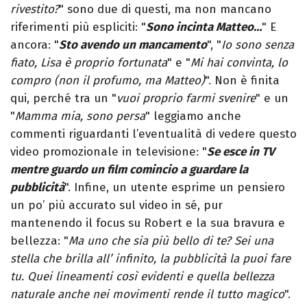
rivestito?
" sono due di questi, ma non mancano
riferimenti più espliciti: "
Sono incinta Matteo…
" E
ancora: "
Sto avendo un mancamento
", "
Io sono senza
fiato, Lisa è proprio fortunata
" e "
Mi hai convinta, lo
compro (non il profumo, ma Matteo)
". Non è finita
qui, perché tra un "
vuoi proprio farmi svenire
" e un
"
Mamma mia, sono persa
" leggiamo anche
commenti riguardanti l’eventualità di vedere questo
video promozionale in televisione: "
Se esce in TV
mentre guardo un film comincio a guardare la
pubblicità
". Infine, un utente esprime un pensiero
un po’ più accurato sul video in sé, pur
mantenendo il focus su Robert e la sua bravura e
bellezza: "
Ma uno che sia più bello di te? Sei una
stella che brilla all’ infinito, la pubblicità la puoi fare
tu. Quei lineamenti così evidenti e quella bellezza
naturale anche nei movimenti rende il tutto magico
".