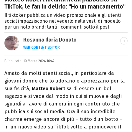
TikTok, le fan in delirio: "Ho un mancamento"
Il tiktoker pubblica un video promozionale e gli utenti
social impazziscono nel vederlo nelle vesti di modello
per un noto brand: tanti i commenti sotto il post
Rosanna Ilaria Donato
WEB CONTENT EDITOR
Laureata in Linguaggi dei Media, mi dedico
Pubblicato:
10 Marzo 2024 16:42
al mondo dell’intrattenimento da 10 anni.
Ho lavorato come web content editor
Amato da molti utenti social, in particolare da
freelance per diverse testate.
giovani donne che lo adorano e apprezzano per la
sua fisicità,
Matteo Robert
sa di essere un bel
ragazzo e si vede dal modo in cui si muove e dagli
sguardi a favore di camera in ogni contenuto che
pubblica sui social media. Ora il suo incredibile
charme emerge ancora di più – tutto d’un botto –
in un nuovo video su TikTok volto a promuovere
il