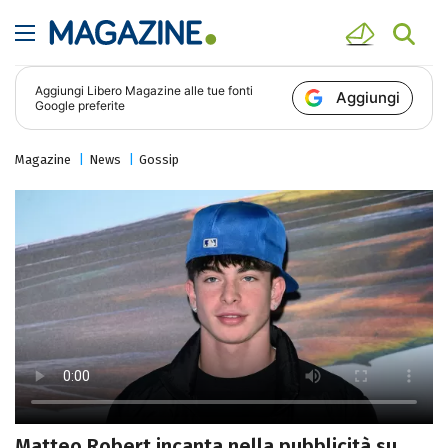
Aggiungi
Libero Magazine
alle tue fonti
Aggiungi
Google preferite
Magazine
News
Gossip
Matteo Robert incanta nella pubblicità su