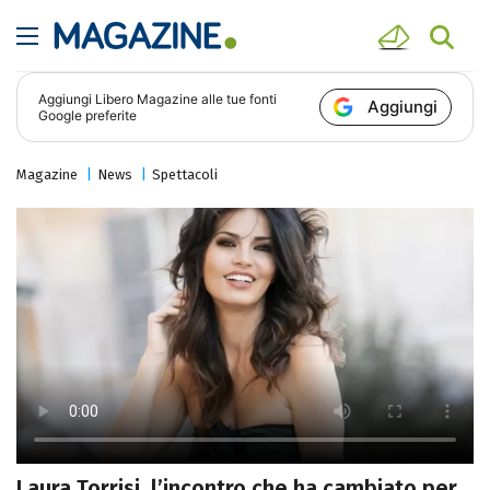
Aggiungi
Libero Magazine
alle tue fonti
Aggiungi
Google preferite
Magazine
News
Spettacoli
Laura Torrisi, l’incontro che ha cambiato per