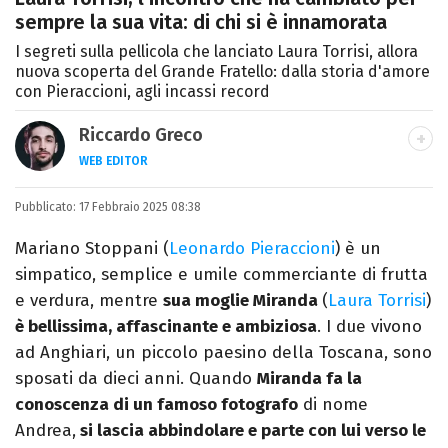
sempre la sua vita: di chi si è innamorata
I segreti sulla pellicola che lanciato Laura Torrisi, allora
nuova scoperta del Grande Fratello: dalla storia d'amore
con Pieraccioni, agli incassi record
Riccardo Greco
WEB EDITOR
LINKEDIN
Pubblicato:
Si avvicina all'editoria studiando all'IED
17 Febbraio 2025 08:38
come Fashion Editor. Si specializza poi in
Mariano Stoppani (
Leonardo Pieraccioni
)
è un
Comunicazione digitale, Giornalismo e
simpatico, semplice e umile commerciante di frutta
Nuovi media presso La Sapienza,
e verdura, mentre
sua moglie Miranda
(
Laura Torrisi
)
collaborando con alcune testate ed uffici
è bellissima, affascinante e ambiziosa
. I due vivono
stampa.
ad Anghiari, un piccolo paesino della Toscana, sono
sposati da dieci anni. Quando
Miranda fa la
conoscenza di
un famoso fotografo
di nome
Andrea,
si lascia abbindolare e parte con lui verso le