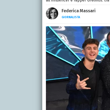
all'influencer e rapper Grelmos: tra
Federica Massari
GIORNALISTA
LINKEDIN
INSTAGRAM
FACEB
Giornalista nata nella ci
Da anni scrive (per un n
musica, TV e calcio.