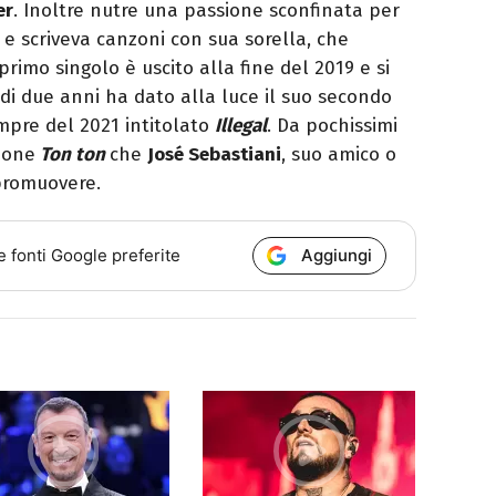
er
. Inoltre nutre una passione sconfinata per
e scriveva canzoni con sua sorella, che
rimo singolo è uscito alla fine del 2019 e si
i due anni ha dato alla luce il suo secondo
empre del 2021 intitolato
Illegal
. Da pochissimi
zone
Ton ton
che
José Sebastiani
, suo amico o
 promuovere.
Aggiungi
e fonti Google preferite