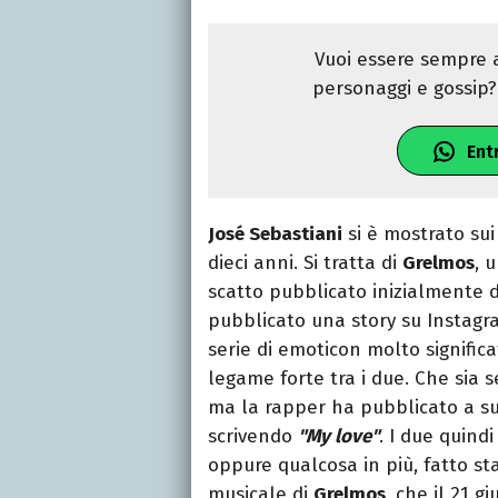
Vuoi essere sempre a
personaggi e gossip? 
Ent
José Sebastiani
si è mostrato sui
dieci anni. Si tratta di
Grelmos
, 
scatto pubblicato inizialmente da
pubblicato una story su Instag
serie di emoticon molto signific
legame forte tra i due. Che sia
ma la rapper ha pubblicato a sua
scrivendo
"My love"
. I due quind
oppure qualcosa in più, fatto s
musicale di
Grelmos
, che il 21 g