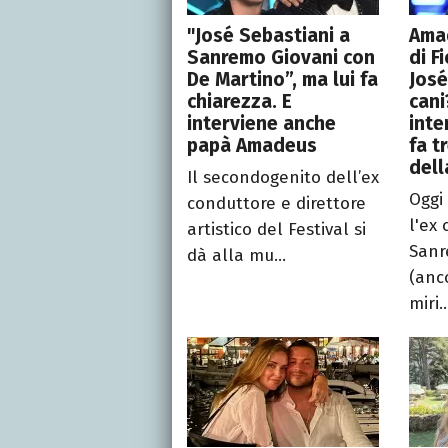
"José Sebastiani a
Amad
Sanremo Giovani con
di Fi
De Martino”, ma lui fa
José
chiarezza. E
cani
interviene anche
inte
papà Amadeus
fa t
dell
Il secondogenito dell’ex
Oggi
conduttore e direttore
l'ex
artistico del Festival si
Sanr
dà alla mu...
(anc
miri..