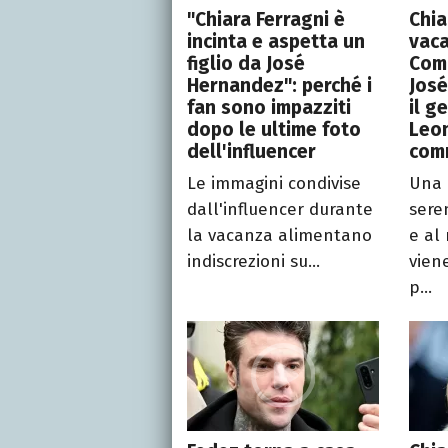
"Chiara Ferragni è
Chia
incinta e aspetta un
vaca
figlio da José
Como
Hernandez": perché i
José
fan sono impazziti
il g
dopo le ultime foto
Leon
dell'influencer
com
Le immagini condivise
Una 
dall'influencer durante
seren
la vacanza alimentano
e al
indiscrezioni su...
vien
p...