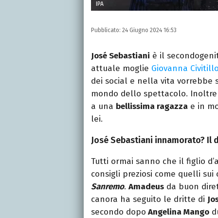
IPA
Pubblicato:
24 Giugno 2024 16:53
José Sebastiani
è il secondogeni
attuale moglie
Giovanna Civitill
dei social e nella vita vorrebbe
mondo dello spettacolo. Inoltre
a una
bellissima ragazza
e in mo
lei.
José Sebastiani innamorato? Il d
Tutti ormai sanno che il figlio d
consigli preziosi come quelli sui
Sanremo
.
Amadeus
da buon diret
canora ha seguito le dritte di
Jo
secondo dopo
Angelina Mango
du