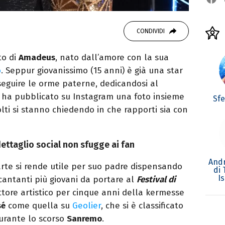
CONDIVIDI
to di
Amadeus
, nato dall’amore con la sua
o
. Seppur giovanissimo (15 anni) è già una star
 seguire le orme paterne, dedicandosi al
 ha pubblicato su Instagram una foto insieme
Sf
lti si stanno chiedendo in che rapporti sia con
ettaglio social non sfugge ai fan
Andr
’arte si rende utile per suo padre dispensando
di
I
 cantanti più giovani da portare al
Festival di
tore artistico per cinque anni della kermesse
sé
come quella su
Geolier
, che si è classificato
rante lo scorso
Sanremo
.