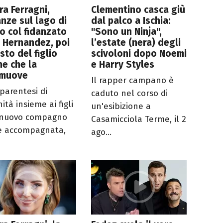
ra Ferragni,
Clementino casca giù
nze sul lago di
dal palco a Ischia:
 col fidanzato
"Sono un Ninja",
 Hernandez, poi
l’estate (nera) degli
esto del figlio
scivoloni dopo Noemi
e che la
e Harry Styles
muove
Il rapper campano è
parentesi di
caduto nel corso di
ità insieme ai figli
un'esibizione a
 nuovo compagno
Casamicciola Terme, il 2
e accompagnata,
ago...