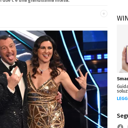
 i due c'è una grandissima intesa.
WI
OOK
ttà di Parthenope, si definisce "madriletana".
umero imprecisato di testate) di spettacoli e
Smar
Guida
soluz
LEGG
Segu