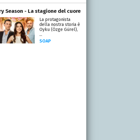
ry Season - La stagione del cuore
La protagonista
della nostra storia è
Oyku (Özge Gürel),
...
SOAP