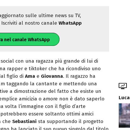
ggiornato sulle ultime news su TV,
Iscriviti al nostro canale
WhatsApp
ra nel canale WhatsApp
 social con una ragazza più grande di lui di
una rapper e tiktoker che ha ricondiviso uno
l figlio di
Ama
e
Giovanna
. Il ragazzo ha
ram taggando la cantante e mettendo una
ative a dimostrazione del fatto che esiste un
Luca
 semplice amicizia o amore non è dato saperlo
 volta l’immagine con il figlio d’arte
i potrebbero essere soltanto ottimi amici
ta che
Sebastiani
sta supportando il progetto
iugno ha lanciato il suo nuovo singolo dal titolo