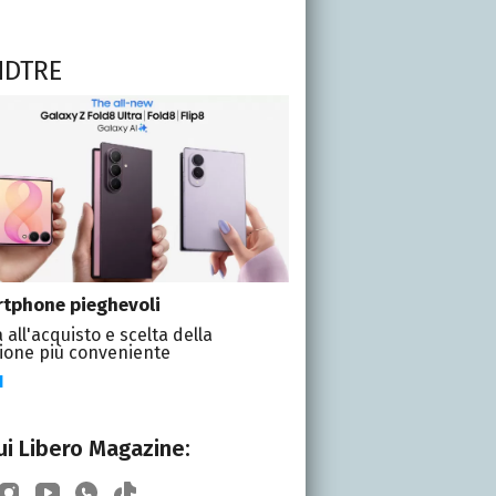
NDTRE
tphone pieghevoli
 all'acquisto e scelta della
ione più conveniente
I
i Libero Magazine: