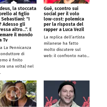
eus, la stoccata
Guè, scontro sui
orello al figlio
social per il volo
 Sebastiani: “I
low-cost: polemica
? Adesso gli
per la risposta del
ressa altro…”. E
rapper a Luca Vezil
remare il mondo
La replica dell’artista
a Tv
milanese ha fatto
 a La Pennicanza
molto discutere sul
 conduttore di
web: il confronto nato...
emo è finito
ora una volta) nel
.